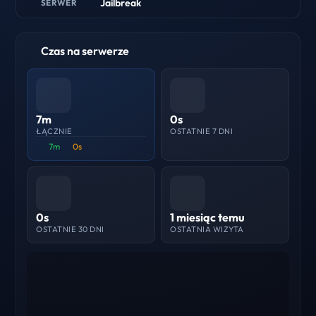
Jailbreak
SERWER
Czas na serwerze
7m
0s
ŁĄCZNIE
OSTATNIE 7 DNI
7m
0s
0s
1 miesiąc temu
OSTATNIE 30 DNI
OSTATNIA WIZYTA