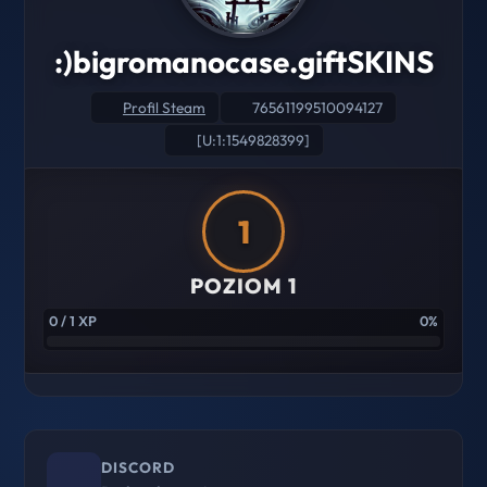
:)bigromanocase.giftSKINS
Profil Steam
76561199510094127
[U:1:1549828399]
1
POZIOM 1
0 / 1 XP
0%
DISCORD