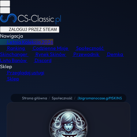
ZALOGUJ PRZEZ STEAM
Nawigacja
Letnia Kolekcja
2026
Ranking
Codzienne Misje
Społeczność
Skinchanger
Rynek Skinów
Przewodnik
Demka
Lista Banów
Discord
Sklep
Przeglądaj usługi
Sklep
Strona główna
/
Społeczność
/
:)bigromanocase.giftSKINS