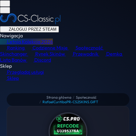
ZALOGUJ PRZEZ STEAM
Nawigacja
Letnia Kolekcja
2026
Ranking
Codzienne Misje
Społeczność
Skinchanger
Rynek Skinów
Przewodnik
Demka
Lista Banów
Discord
Sklep
Przeglądaj usługi
Sklep
Strona główna
/
Społeczność
/
RafaelCuritibaPR-CS2SKINS.GIFT