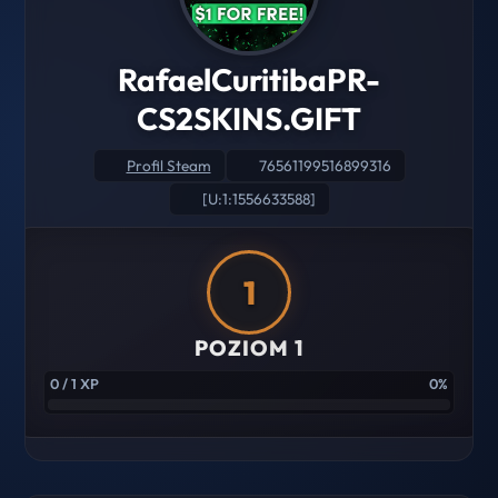
RafaelCuritibaPR-
CS2SKINS.GIFT
Profil Steam
76561199516899316
[U:1:1556633588]
1
POZIOM 1
0 / 1 XP
0%