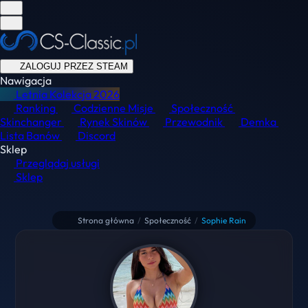
ZALOGUJ PRZEZ STEAM
Nawigacja
Letnia Kolekcja
2026
Ranking
Codzienne Misje
Społeczność
Skinchanger
Rynek Skinów
Przewodnik
Demka
Lista Banów
Discord
Sklep
Przeglądaj usługi
Sklep
Strona główna
/
Społeczność
/
Sophie Rain