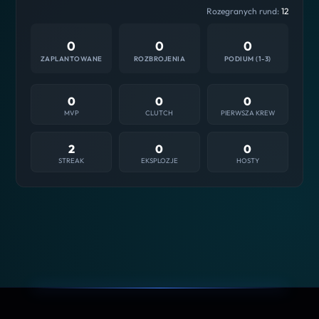
Rozegranych rund:
12
0
0
0
ZAPLANTOWANE
ROZBROJENIA
PODIUM (1-3)
0
0
0
MVP
CLUTCH
PIERWSZA KREW
2
0
0
STREAK
EKSPLOZJE
HOSTY