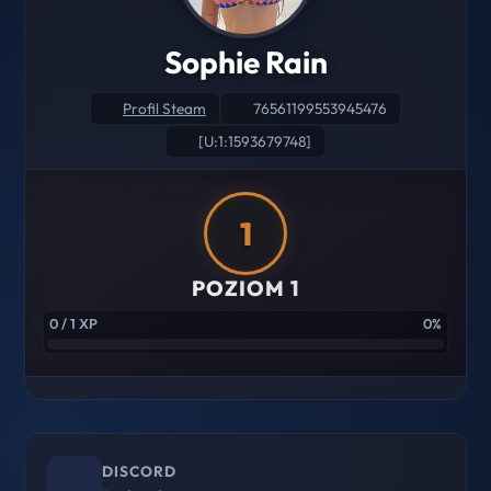
Sophie Rain
Profil Steam
76561199553945476
[U:1:1593679748]
1
POZIOM 1
0 / 1 XP
0%
DISCORD