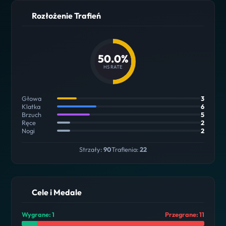
Rozłożenie Trafień
50.0%
HS RATE
Głowa
3
Klatka
6
Brzuch
5
Ręce
2
Nogi
2
Strzały:
90
Trafienia:
22
Cele i Medale
Wygrane: 1
Przegrane: 11