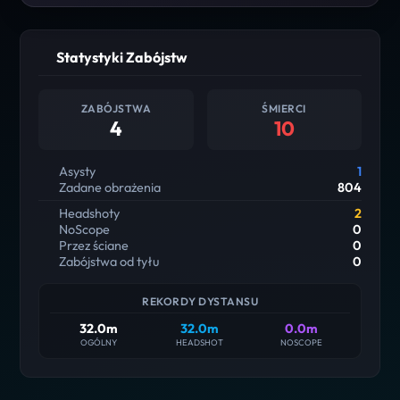
Statystyki Zabójstw
ZABÓJSTWA
ŚMIERCI
4
10
Asysty
1
Zadane obrażenia
804
Headshoty
2
NoScope
0
Przez ściane
0
Zabójstwa od tyłu
0
REKORDY DYSTANSU
32.0m
32.0m
0.0m
OGÓLNY
HEADSHOT
NOSCOPE