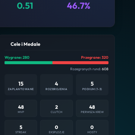
0.51
46.7%
Cele i Medale
Wygrane: 280
Przegrane: 320
Rozegranych rund:
608
15
4
5
ZAPLANTOWANE
ROZBROJENIA
PODIUM (1-3)
48
2
48
MVP
CLUTCH
PIERWSZA KREW
5
0
0
STREAK
EKSPLOZJE
HOSTY