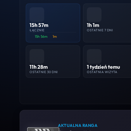
15h 57m
1h 1m
ŁĄCZNIE
OSTATNIE 7 DNI
15h 56m
1m
11h 28m
1 tydzień temu
OSTATNIE 30 DNI
OSTATNIA WIZYTA
AKTUALNA RANGA