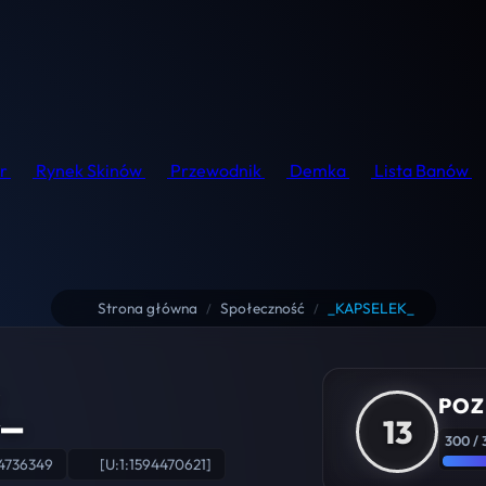
r
Rynek Skinów
Przewodnik
Demka
Lista Banów
Strona główna
Społeczność
_KAPSELEK_
/
/
_
POZ
13
300 / 
4736349
[U:1:1594470621]