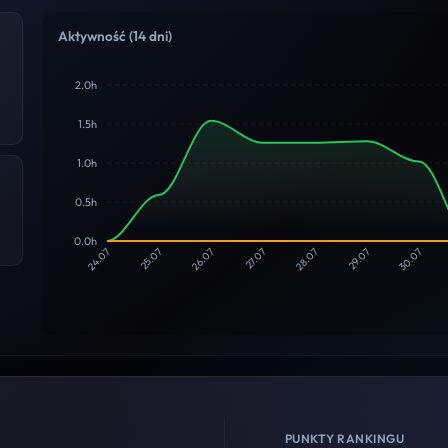
Aktywność (14 dni)
2.0h
1.5h
1.0h
0.5h
0.0h
24.07
25.07
26.07
27.07
28.07
29.07
30.07
PUNKTY RANKINGU