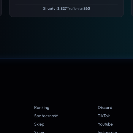
Strzały:
3,827
Trafienia:
860
A
Ranking
Discord
Społeczność
TikTok
Sklep
Youtube
Skiny
Instagram