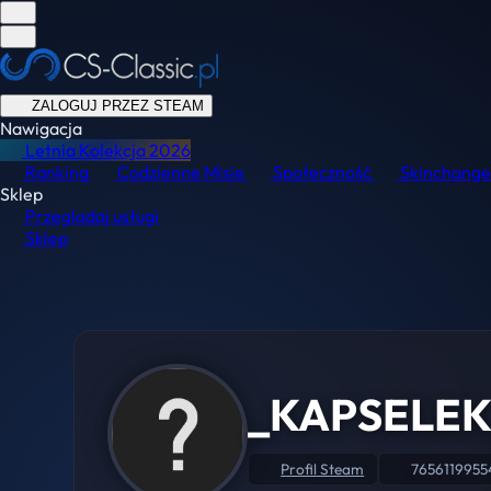
ZALOGUJ PRZEZ STEAM
Nawigacja
Letnia Kolekcja
2026
Ranking
Codzienne Misje
Społeczność
Skinchange
Sklep
Przeglądaj usługi
Sklep
_KAPSELEK
Profil Steam
7656119955