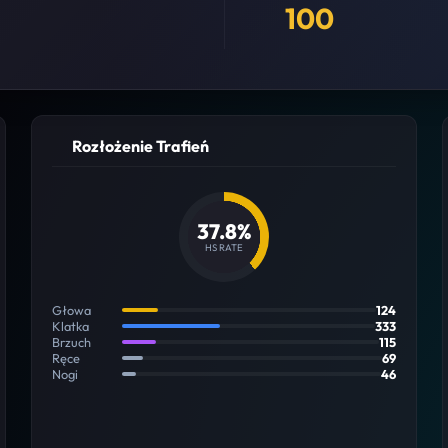
100
Rozłożenie Trafień
37.8%
HS RATE
Głowa
124
Klatka
333
Brzuch
115
Ręce
69
Nogi
46