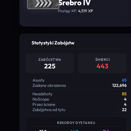
Srebro IV
Postęp XP:
4,519 XP
Statystyki Zabójstw
ZABÓJSTWA
ŚMIERCI
225
443
Asysty
65
Zadane obrażenia
122,696
Headshoty
85
NoScope
4
Przez ściane
4
Zabójstwa od tyłu
22
REKORDY DYSTANSU