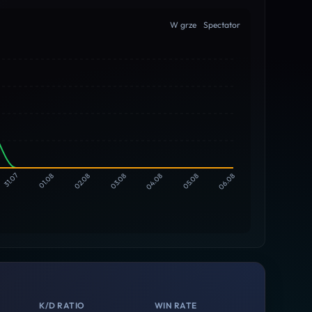
W grze
Spectator
31.07
01.08
02.08
03.08
04.08
05.08
06.08
K/D RATIO
WIN RATE