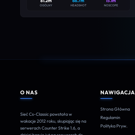
81.2m
66.7m
15.1m
OGÓLNY
HEADSHOT
NOSCOPE
O NAS
NAWIGACJ
Strona Główna
Sieć Cs-Classic powstała w
Regulamin
wakacje 2012 roku, skupiając się na
Polityka Pryw.
serwerach Counter Strike 1.6, a
dzisiaj bazuje już na serwerach do