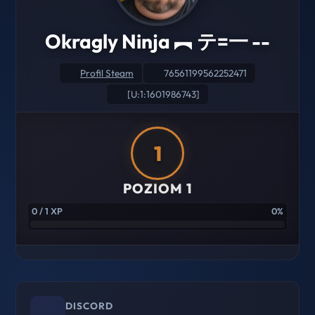
Okragly Ninja ︻ テ=一 --
Profil Steam
76561199562252471
[U:1:1601986743]
1
POZIOM 1
0 / 1 XP
0%
DISCORD