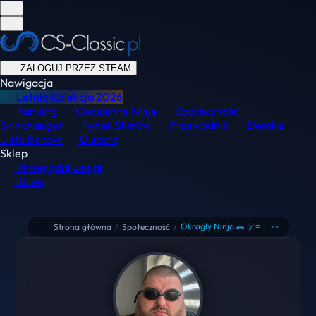
ZALOGUJ PRZEZ STEAM
Nawigacja
Letnia Kolekcja
2026
Ranking
Codzienne Misje
Społeczność
Skinchanger
Rynek Skinów
Przewodnik
Demka
Lista Banów
Discord
Sklep
Przeglądaj usługi
Sklep
Okragly Ninja ︻ テ=一 --
Strona główna
/
Społeczność
/