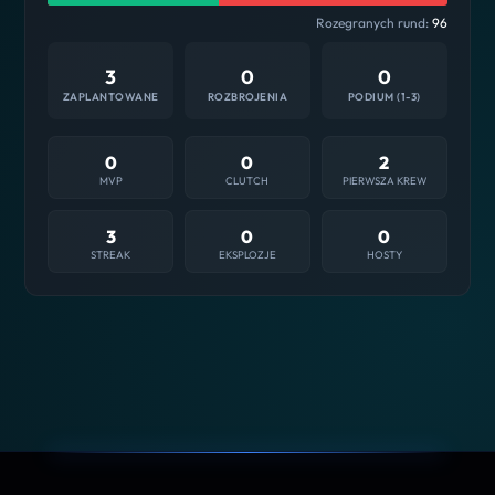
Rozegranych rund:
96
3
0
0
ZAPLANTOWANE
ROZBROJENIA
PODIUM (1-3)
0
0
2
MVP
CLUTCH
PIERWSZA KREW
3
0
0
STREAK
EKSPLOZJE
HOSTY