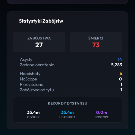
Statystyki Zabójstw
ZABÓJSTWA
ŚMIERCI
27
73
Asysty
14
Zadane obrażenia
5,283
Headshoty
6
NoScope
0
Przez ściane
1
Zabójstwa od tyłu
1
REKORDY DYSTANSU
35.4m
35.4m
0.0m
OGÓLNY
HEADSHOT
NOSCOPE