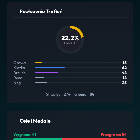
Rozłożenie Trafień
22.2%
HS RATE
Głowa
15
Klatka
62
Brzuch
48
Ręce
18
Nogi
25
Strzały:
1,274
Trafienia:
184
Cele i Medale
Wygrane: 41
Przegrane: 54