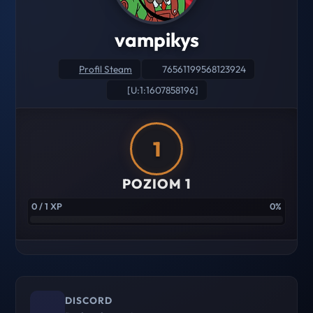
vampikys
Profil Steam
76561199568123924
[U:1:1607858196]
1
POZIOM 1
0 / 1 XP
0%
DISCORD