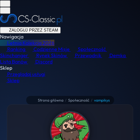
ZALOGUJ PRZEZ STEAM
Nawigacja
Letnia Kolekcja
2026
Ranking
Codzienne Misje
Społeczność
Skinchanger
Rynek Skinów
Przewodnik
Demka
Lista Banów
Discord
Sklep
Przeglądaj usługi
Sklep
Strona główna
/
Społeczność
/
vampikys