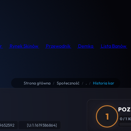
r
Rynek Skinów
Przewodnik
Demka
Lista Banów
Strona główna
Społeczność
.
Historia kar
/
/
/
POZ
1
0 / 1 
9652592
[U:1:1619386864]