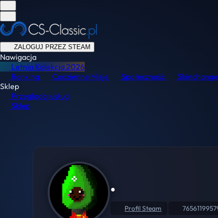
ZALOGUJ PRZEZ STEAM
Nawigacja
Letnia Kolekcja
2026
Ranking
Codzienne Misje
Społeczność
Skinchange
Sklep
Przeglądaj usługi
Sklep
.
Profil Steam
7656119957