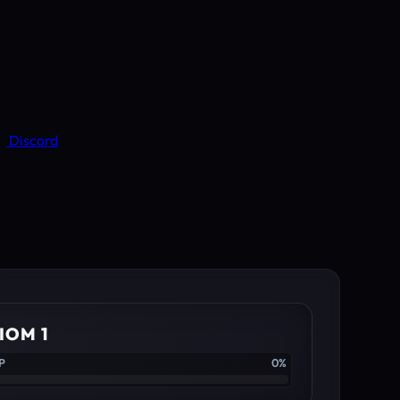
Discord
IOM 1
XP
0%