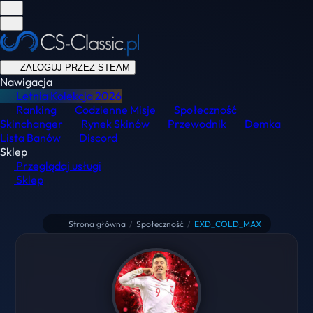
ZALOGUJ PRZEZ STEAM
Nawigacja
Letnia Kolekcja
2026
Ranking
Codzienne Misje
Społeczność
Skinchanger
Rynek Skinów
Przewodnik
Demka
Lista Banów
Discord
Sklep
Przeglądaj usługi
Sklep
Strona główna
/
Społeczność
/
EXD_COLD_MAX