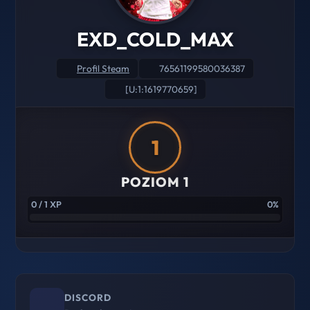
EXD_COLD_MAX
Profil Steam
76561199580036387
[U:1:1619770659]
1
POZIOM 1
0 / 1 XP
0%
DISCORD