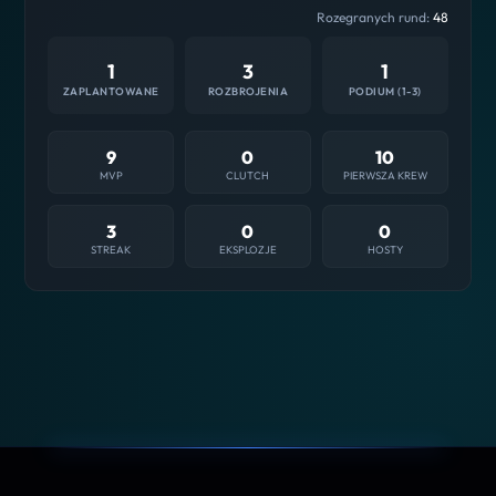
Rozegranych rund:
48
1
3
1
ZAPLANTOWANE
ROZBROJENIA
PODIUM (1-3)
9
0
10
MVP
CLUTCH
PIERWSZA KREW
3
0
0
STREAK
EKSPLOZJE
HOSTY