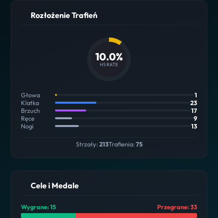
Rozłożenie Trafień
10.0%
HS RATE
Głowa
1
Klatka
23
Brzuch
17
Ręce
9
Nogi
13
Strzały:
213
Trafienia:
75
Cele i Medale
Wygrane: 15
Przegrane: 33