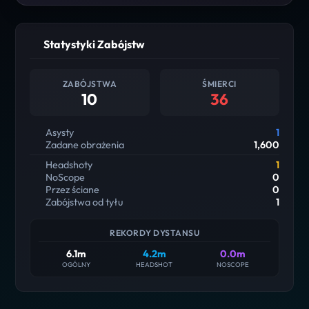
Statystyki Zabójstw
ZABÓJSTWA
ŚMIERCI
10
36
Asysty
1
Zadane obrażenia
1,600
Headshoty
1
NoScope
0
Przez ściane
0
Zabójstwa od tyłu
1
REKORDY DYSTANSU
6.1m
4.2m
0.0m
OGÓLNY
HEADSHOT
NOSCOPE