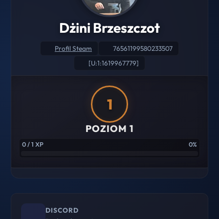
Dżini Brzeszczot
Profil Steam
76561199580233507
[U:1:1619967779]
1
POZIOM 1
0 / 1 XP
0%
DISCORD