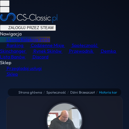
ZALOGUJ PRZEZ STEAM
Nawigacja
Letnia Kolekcja
2026
Ranking
Codzienne Misje
Społeczność
Skinchanger
Rynek Skinów
Przewodnik
Demka
Lista Banów
Discord
Sklep
Przeglądaj usługi
Sklep
Strona główna
/
Społeczność
/
Dżini Brzeszczot
/
Historia kar