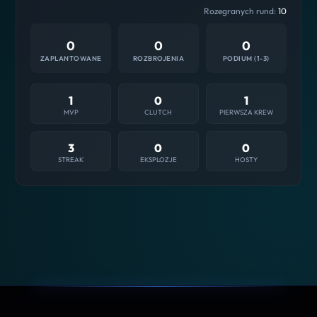
Rozegranych rund:
10
0
0
0
ZAPLANTOWANE
ROZBROJENIA
PODIUM (1-3)
1
0
1
MVP
CLUTCH
PIERWSZA KREW
3
0
0
STREAK
EKSPLOZJE
HOSTY