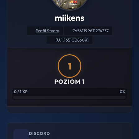
miikens
Profil Steam
76561199611274337
[U:1:1651008609]
1
POZIOM 1
0 / 1 XP
0%
DISCORD