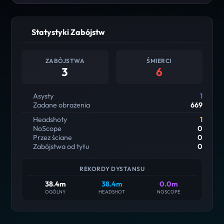
Statystyki Zabójstw
ZABÓJSTWA
ŚMIERCI
3
6
Asysty
1
Zadane obrażenia
669
Headshoty
1
NoScope
0
Przez ściane
0
Zabójstwa od tyłu
0
REKORDY DYSTANSU
38.4m
38.4m
0.0m
OGÓLNY
HEADSHOT
NOSCOPE