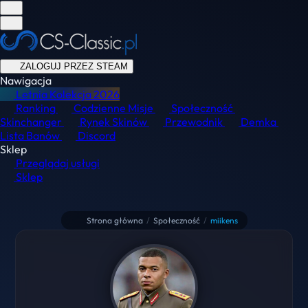
ZALOGUJ PRZEZ STEAM
Nawigacja
Letnia Kolekcja
2026
Ranking
Codzienne Misje
Społeczność
Skinchanger
Rynek Skinów
Przewodnik
Demka
Lista Banów
Discord
Sklep
Przeglądaj usługi
Sklep
Strona główna
/
Społeczność
/
miikens