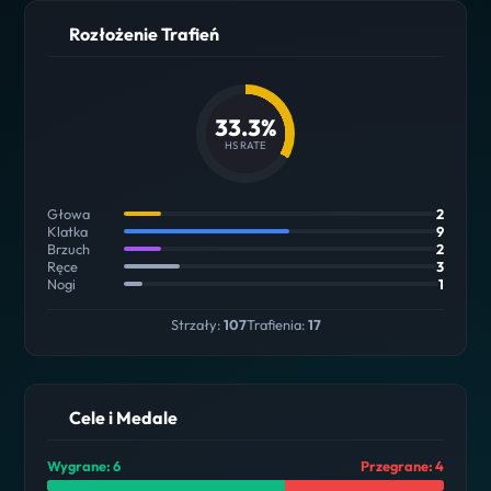
Rozłożenie Trafień
33.3%
HS RATE
Głowa
2
Klatka
9
Brzuch
2
Ręce
3
Nogi
1
Strzały:
107
Trafienia:
17
Cele i Medale
Wygrane: 6
Przegrane: 4