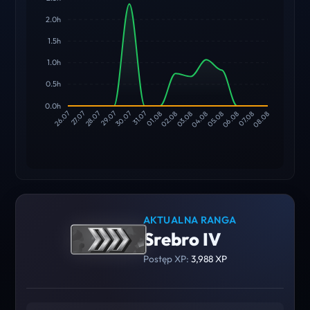
2.0h
1.5h
1.0h
0.5h
0.0h
27.07
28.07
29.07
30.07
31.07
01.08
02.08
03.08
04.08
05.08
06.08
07.08
26.07
08.08
AKTUALNA RANGA
Srebro IV
Postęp XP:
3,988 XP