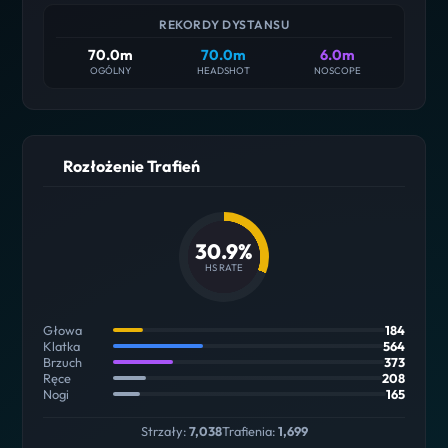
REKORDY DYSTANSU
70.0m
70.0m
6.0m
OGÓLNY
HEADSHOT
NOSCOPE
Rozłożenie Trafień
30.9%
HS RATE
Głowa
184
Klatka
564
Brzuch
373
Ręce
208
Nogi
165
Strzały:
7,038
Trafienia:
1,699