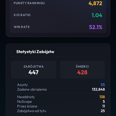
4,872
PUNKTY RANKINGU
1.04
K/D RATIO
52.1%
WIN RATE
Statystyki Zabójstw
ZABÓJSTWA
ŚMIERCI
447
428
Asysty
55
Zadane obrażenia
132,848
Headshoty
138
NoScope
5
Przez ściane
11
Zabójstwa od tyłu
25