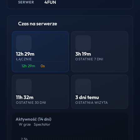
4FUN
SERWER
Czas na serwerze
12h 29m
3h 19m
ŁĄCZNIE
OSTATNIE 7 DNI
12h 29m
0s
11h 32m
3 dni temu
OSTATNIE 30 DNI
OSTATNIA WIZYTA
Aktywność (14 dni)
W grze
Spectator
2.5h