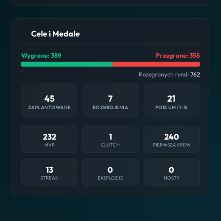
Cele i Medale
Wygrane: 389
Przegrane: 358
Rozegranych rund:
762
45
7
21
ZAPLANTOWANE
ROZBROJENIA
PODIUM (1-3)
232
1
240
MVP
CLUTCH
PIERWSZA KREW
13
0
0
STREAK
EKSPLOZJE
HOSTY