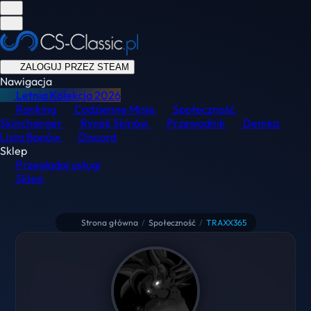
ZALOGUJ PRZEZ STEAM
Nawigacja
Letnia Kolekcja
2026
Ranking
Codzienne Misje
Społeczność
Skinchanger
Rynek Skinów
Przewodnik
Demka
Lista Banów
Discord
Sklep
Przeglądaj usługi
Sklep
Strona główna
/
Społeczność
/
TRAXX365