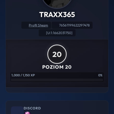
TRAXX365
Profil Steam
76561199622297478
[U:1:1662031750]
20
POZIOM 20
1,000 / 1,150 XP
0%
DISCORD