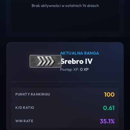
Brak aktywności w ostatnich 14 dniach
AKTUALNA RANGA
Srebro IV
Postęp XP:
0 XP
100
PUNKTY RANKINGU
0.61
K/D RATIO
35.1%
WIN RATE