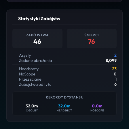
Statystyki Zabójstw
ZABÓJSTWA
ŚMIERCI
46
76
Asysty
2
Zadane obrażenia
8,099
Headshoty
23
NoScope
0
Przez ściane
1
Zabójstwa od tyłu
6
REKORDY DYSTANSU
32.0m
32.0m
0.0m
OGÓLNY
HEADSHOT
NOSCOPE