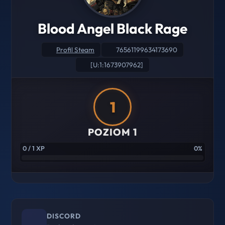
Blood Angel Black Rage
Profil Steam
76561199634173690
[U:1:1673907962]
1
POZIOM 1
0 / 1 XP
0%
DISCORD