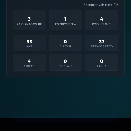
Rozegranych rund:
116
3
1
4
ZAPLANTOWANE
ROZBROJENIA
PODIUM (1-3)
35
0
37
MVP
CLUTCH
PIERWSZA KREW
4
0
0
STREAK
EKSPLOZJE
HOSTY