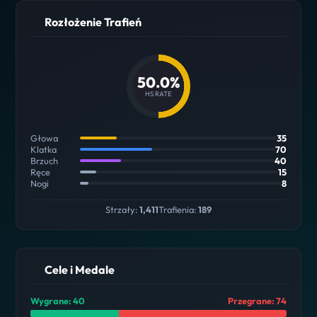
Rozłożenie Trafień
50.0%
HS RATE
Głowa
35
Klatka
70
Brzuch
40
Ręce
15
Nogi
8
Strzały:
1,411
Trafienia:
189
Cele i Medale
Wygrane: 40
Przegrane: 74