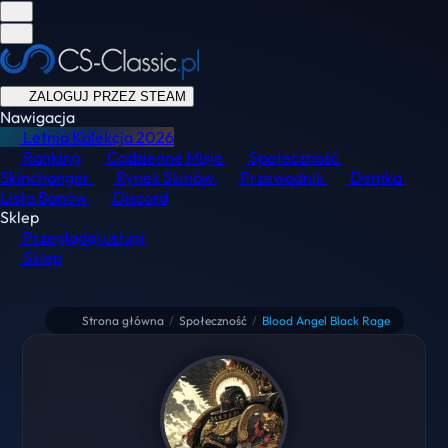
ZALOGUJ PRZEZ STEAM
Nawigacja
Letnia Kolekcja
2026
Ranking
Codzienne Misje
Społeczność
Skinchanger
Rynek Skinów
Przewodnik
Demka
Lista Banów
Discord
Sklep
Przeglądaj usługi
Sklep
Strona główna
/
Społeczność
/
Blood Angel Black Rage