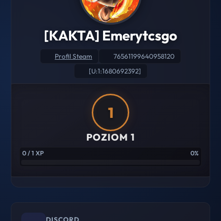
[KAKTA] Emerytcsgo
Profil Steam
76561199640958120
[U:1:1680692392]
1
POZIOM 1
0 / 1 XP
0%
DISCORD