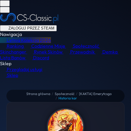
ZALOGUJ PRZEZ STEAM
Nawigacja
Letnia Kolekcja
2026
Ranking
Codzienne Misje
Społeczność
Skinchanger
Rynek Skinów
Przewodnik
Demka
Lista Banów
Discord
Sklep
Przeglądaj usługi
Sklep
Strona główna
/
Społeczność
/
[KAKTA] Emerytcsgo
/
Historia kar