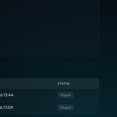
STATUS
6 13:44
Wygasł
6 17:09
Wygasł