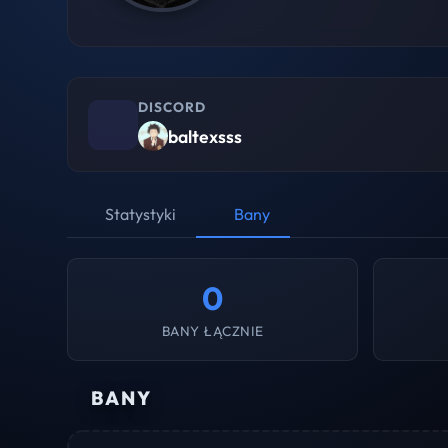
DISCORD
baltexsss
Statystyki
Bany
0
BANY ŁĄCZNIE
BANY