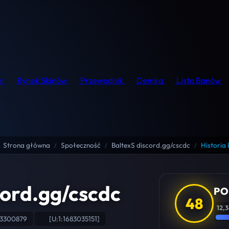
r
Rynek Skinów
Przewodnik
Demka
Lista Banów
Strona główna
Społeczność
BaltexS discord.gg/cscdc
Historia 
/
/
/
cord.gg/cscdc
PO
48
12,3
43300879
[U:1:1683035151]