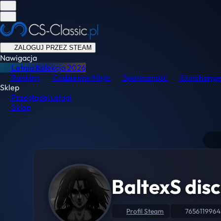
ZALOGUJ PRZEZ STEAM
Nawigacja
Letnia Kolekcja
2026
Ranking
Codzienne Misje
Społeczność
Skinchange
Sklep
Przeglądaj usługi
Sklep
BaltexS dis
Profil Steam
765611996