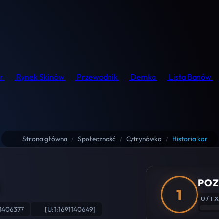
r
Rynek Skinów
Przewodnik
Demka
Lista Banów
Strona główna
Społeczność
Cytrynówka
Historia kar
/
/
/
a
POZ
1
0 / 1 
1406377
[U:1:1691140649]