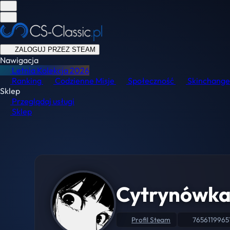
ZALOGUJ PRZEZ STEAM
Nawigacja
Letnia Kolekcja
2026
Ranking
Codzienne Misje
Społeczność
Skinchange
Sklep
Przeglądaj usługi
Sklep
Cytrynówk
Profil Steam
7656119965