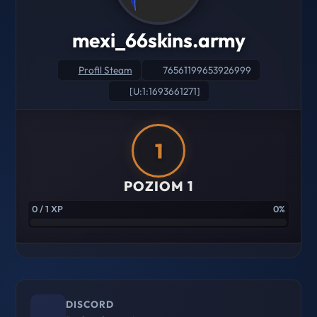
mexi_66skins.army
Profil Steam
76561199653926999
[U:1:1693661271]
1
POZIOM 1
0 / 1 XP
0%
DISCORD