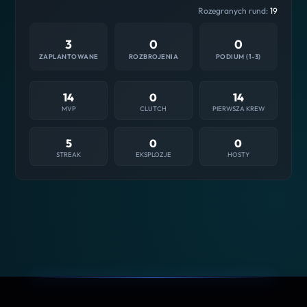
Rozegranych rund:
19
3
0
0
ZAPLANTOWANE
ROZBROJENIA
PODIUM (1-3)
14
0
14
MVP
CLUTCH
PIERWSZA KREW
5
0
0
STREAK
EKSPLOZJE
HOSTY