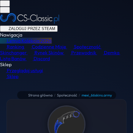
ZALOGUJ PRZEZ STEAM
Nawigacja
Letnia Kolekcja
2026
Ranking
Codzienne Misje
Społeczność
Skinchanger
Rynek Skinów
Przewodnik
Demka
Lista Banów
Discord
Sklep
Przeglądaj usługi
Sklep
Strona główna
/
Społeczność
/
mexi_66skins.army