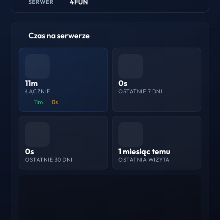
4FUN
SERWER
Czas na serwerze
11m
0s
ŁĄCZNIE
OSTATNIE 7 DNI
11m
0s
0s
1 miesiąc temu
OSTATNIE 30 DNI
OSTATNIA WIZYTA