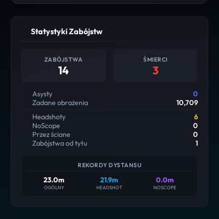
Statystyki Zabójstw
ZABÓJSTWA
ŚMIERCI
14
3
Asysty
0
Zadane obrażenia
10,709
Headshoty
6
NoScope
0
Przez ściane
0
Zabójstwa od tyłu
1
REKORDY DYSTANSU
23.0m
21.9m
0.0m
OGÓLNY
HEADSHOT
NOSCOPE