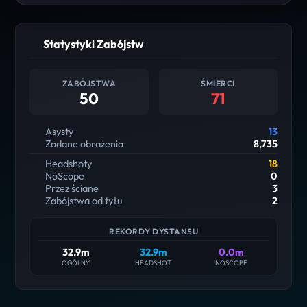
Statystyki Zabójstw
ZABÓJSTWA
ŚMIERCI
50
71
Asysty
13
Zadane obrażenia
8,735
Headshoty
18
NoScope
0
Przez ściane
3
Zabójstwa od tyłu
2
REKORDY DYSTANSU
32.9m
32.9m
0.0m
OGÓLNY
HEADSHOT
NOSCOPE