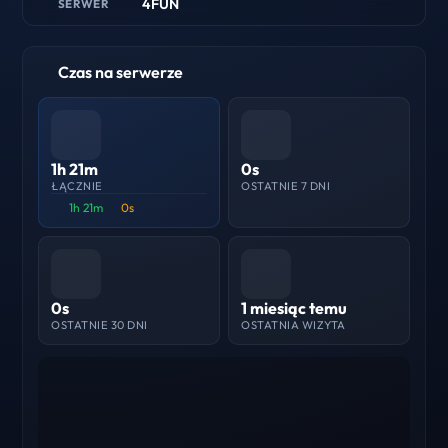
4FUN
SERWER
Czas na serwerze
1h 21m
0s
ŁĄCZNIE
OSTATNIE 7 DNI
1h 21m
0s
0s
1 miesiąc temu
OSTATNIE 30 DNI
OSTATNIA WIZYTA