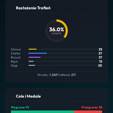
Rozłożenie Trafień
36.0%
HS RATE
Głowa
25
Klatka
57
Brzuch
37
Ręce
15
Nogi
20
Strzały:
1,368
Trafienia:
217
Cele i Medale
Wygrane: 91
Przegrane: 38