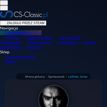
ZALOGUJ PRZEZ STEAM
Nawigacja
Letnia Kolekcja
2026
Ranking
Codzienne Misje
Społeczność
Skinchanger
Rynek Skinów
Przewodnik
Demka
Lista Banów
Discord
Sklep
Przeglądaj usługi
Sklep
Strona główna
/
Społeczność
/
LeWitek James