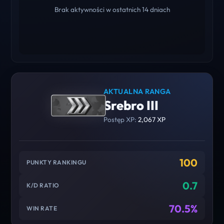
Brak aktywności w ostatnich 14 dniach
AKTUALNA RANGA
Srebro III
Postęp XP:
2,067 XP
100
PUNKTY RANKINGU
0.7
K/D RATIO
70.5%
WIN RATE