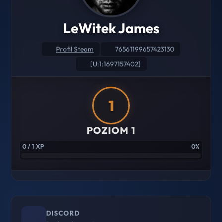
LeWitek James
Profil Steam
76561199657423130
[U:1:1697157402]
1
POZIOM 1
0 / 1 XP
0%
DISCORD