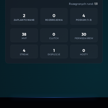
Rozegranych rund:
131
2
0
4
ZAPLANTOWANE
ROZBROJENIA
PODIUM (1-3)
38
0
30
MVP
CLUTCH
PIERWSZA KREW
4
1
0
STREAK
EKSPLOZJE
HOSTY