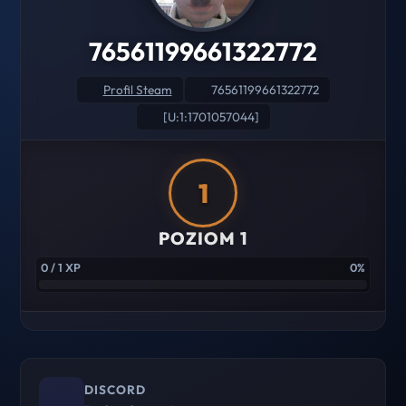
76561199661322772
Profil Steam
76561199661322772
[U:1:1701057044]
1
POZIOM 1
0 / 1 XP
0%
DISCORD