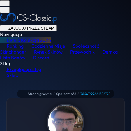
ZALOGUJ PRZEZ STEAM
Nawigacja
Letnia Kolekcja
2026
Ranking
Codzienne Misje
Społeczność
Skinchanger
Rynek Skinów
Przewodnik
Demka
Lista Banów
Discord
Sklep
Przeglądaj usługi
Sklep
Strona główna
/
Społeczność
/
76561199661322772