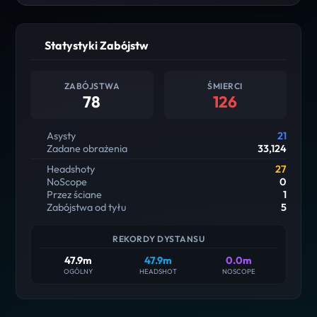
Statystyki Zabójstw
ZABÓJSTWA
ŚMIERCI
78
126
Asysty
21
Zadane obrażenia
33,124
Headshoty
27
NoScope
0
Przez ściane
1
Zabójstwa od tyłu
5
REKORDY DYSTANSU
47.9m
47.9m
0.0m
OGÓLNY
HEADSHOT
NOSCOPE