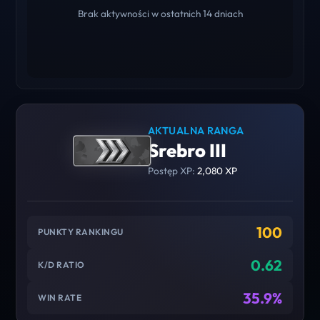
Brak aktywności w ostatnich 14 dniach
AKTUALNA RANGA
Srebro III
Postęp XP:
2,080 XP
100
PUNKTY RANKINGU
0.62
K/D RATIO
35.9%
WIN RATE