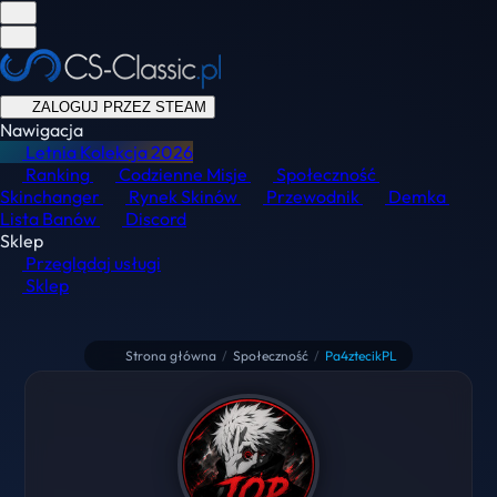
ZALOGUJ PRZEZ STEAM
Nawigacja
Letnia Kolekcja
2026
Ranking
Codzienne Misje
Społeczność
Skinchanger
Rynek Skinów
Przewodnik
Demka
Lista Banów
Discord
Sklep
Przeglądaj usługi
Sklep
Strona główna
/
Społeczność
/
Pa4ztecikPL