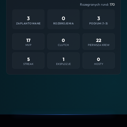
Rozegranych rund:
170
3
0
3
ZAPLANTOWANE
ROZBROJENIA
PODIUM (1-3)
17
0
22
MVP
CLUTCH
PIERWSZA KREW
5
1
0
STREAK
EKSPLOZJE
HOSTY