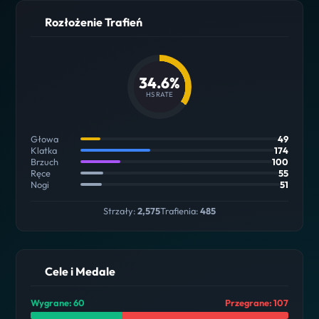
Rozłożenie Trafień
34.6%
HS RATE
Głowa
49
Klatka
174
Brzuch
100
Ręce
55
Nogi
51
Strzały:
2,575
Trafienia:
485
Cele i Medale
Wygrane: 60
Przegrane: 107