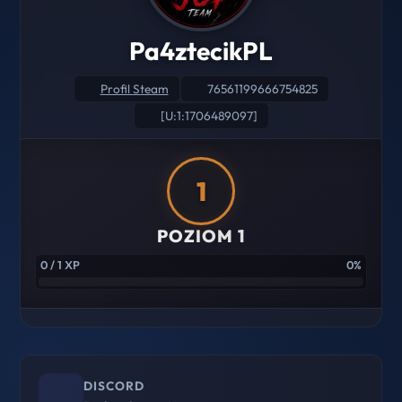
Pa4ztecikPL
Profil Steam
76561199666754825
[U:1:1706489097]
1
POZIOM 1
0 / 1 XP
0%
DISCORD