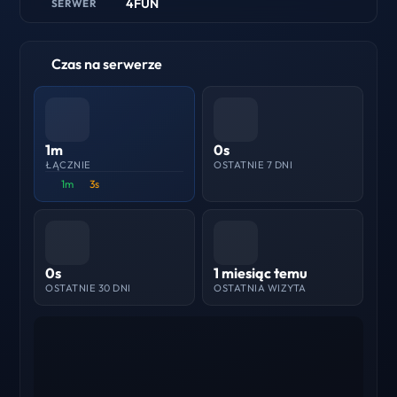
4FUN
SERWER
Czas na serwerze
1m
0s
ŁĄCZNIE
OSTATNIE 7 DNI
1m
3s
0s
1 miesiąc temu
OSTATNIE 30 DNI
OSTATNIA WIZYTA