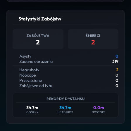
Statystyki Zabójstw
ZABÓJSTWA
ŚMIERCI
2
2
Asysty
0
Zadane obrażenia
319
Headshoty
2
NoScope
0
Przez ściane
0
Zabójstwa od tyłu
0
REKORDY DYSTANSU
34.7m
34.7m
0.0m
OGÓLNY
HEADSHOT
NOSCOPE