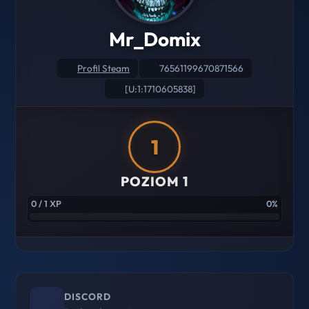
Mr_Domix
Profil Steam
76561199670871566
[U:1:1710605838]
1
POZIOM 1
0 / 1 XP
0%
DISCORD