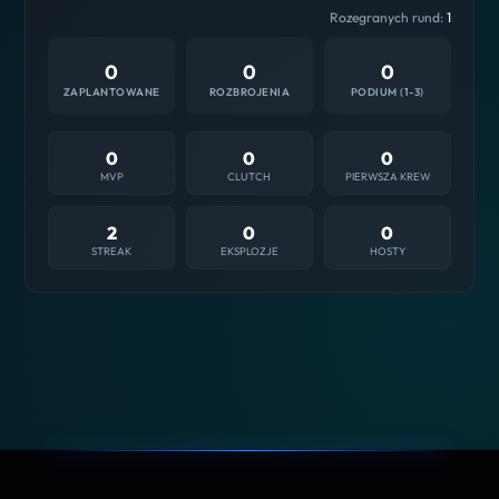
Rozegranych rund:
1
0
0
0
ZAPLANTOWANE
ROZBROJENIA
PODIUM (1-3)
0
0
0
MVP
CLUTCH
PIERWSZA KREW
2
0
0
STREAK
EKSPLOZJE
HOSTY