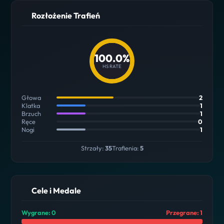
Rozłożenie Trafień
100.0%
HS RATE
Głowa
2
Klatka
1
Brzuch
1
Ręce
0
Nogi
1
Strzały:
35
Trafienia:
5
Cele i Medale
Wygrane: 0
Przegrane: 1