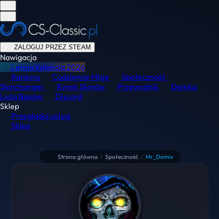
ZALOGUJ PRZEZ STEAM
Nawigacja
Letnia Kolekcja
2026
Ranking
Codzienne Misje
Społeczność
Skinchanger
Rynek Skinów
Przewodnik
Demka
Lista Banów
Discord
Sklep
Przeglądaj usługi
Sklep
Strona główna
/
Społeczność
/
Mr_Domix