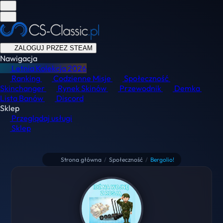
ZALOGUJ PRZEZ STEAM
Nawigacja
Letnia Kolekcja
2026
Ranking
Codzienne Misje
Społeczność
Skinchanger
Rynek Skinów
Przewodnik
Demka
Lista Banów
Discord
Sklep
Przeglądaj usługi
Sklep
Strona główna
/
Społeczność
/
Bergolio!