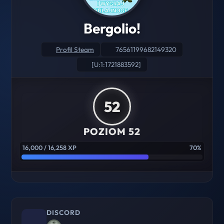
Bergolio!
Profil Steam
76561199682149320
[U:1:1721883592]
52
POZIOM 52
16,000 / 16,258 XP
70%
DISCORD