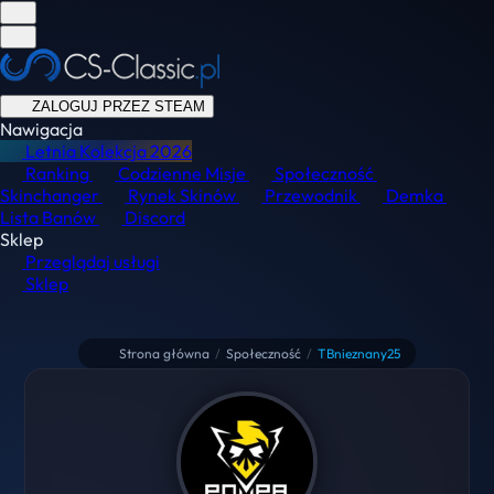
ZALOGUJ PRZEZ STEAM
Nawigacja
Letnia Kolekcja
2026
Ranking
Codzienne Misje
Społeczność
Skinchanger
Rynek Skinów
Przewodnik
Demka
Lista Banów
Discord
Sklep
Przeglądaj usługi
Sklep
Strona główna
/
Społeczność
/
TBnieznany25