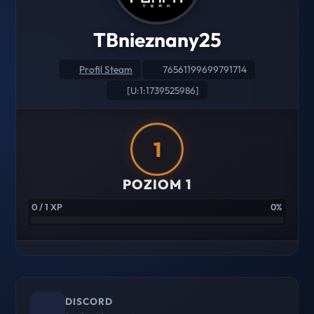
TBnieznany25
Profil Steam
76561199699791714
[U:1:1739525986]
1
POZIOM 1
0 / 1 XP
0%
DISCORD