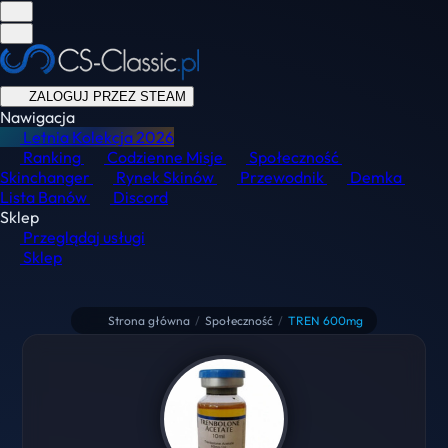
ZALOGUJ PRZEZ STEAM
Nawigacja
Letnia Kolekcja
2026
Ranking
Codzienne Misje
Społeczność
Skinchanger
Rynek Skinów
Przewodnik
Demka
Lista Banów
Discord
Sklep
Przeglądaj usługi
Sklep
Strona główna
/
Społeczność
/
TREN 600mg