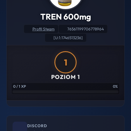
TREN 600mg
Profil Steam
76561199706778964
[U:1:1746513236]
1
POZIOM 1
0 / 1 XP
0%
DISCORD