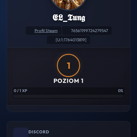
𝕰𝕷_𝕿𝖚𝖓𝖌
Profil Steam
76561199724279547
[U:1:1764013819]
1
POZIOM 1
0 / 1 XP
0%
DISCORD