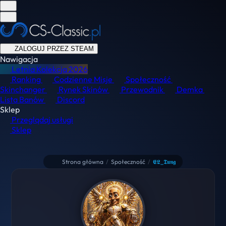
ZALOGUJ PRZEZ STEAM
Nawigacja
Letnia Kolekcja
2026
Ranking
Codzienne Misje
Społeczność
Skinchanger
Rynek Skinów
Przewodnik
Demka
Lista Banów
Discord
Sklep
Przeglądaj usługi
Sklep
Strona główna
/
Społeczność
/
𝕰𝕷_𝕿𝖚𝖓𝖌