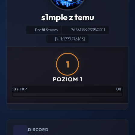
s1mple z temu
Profil Steam
76561199733541911
[U:1:1773276183]
1
POZIOM 1
0 / 1 XP
0%
DISCORD