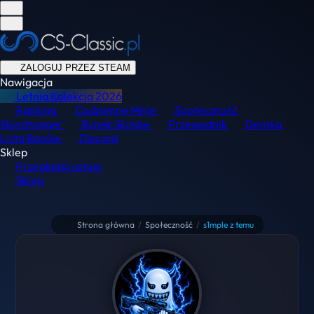
ZALOGUJ PRZEZ STEAM
Nawigacja
Letnia Kolekcja
2026
Ranking
Codzienne Misje
Społeczność
Skinchanger
Rynek Skinów
Przewodnik
Demka
Lista Banów
Discord
Sklep
Przeglądaj usługi
Sklep
Strona główna
/
Społeczność
/
s1mple z temu