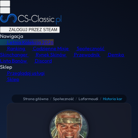
ZALOGUJ PRZEZ STEAM
Nawigacja
Letnia Kolekcja
2026
Ranking
Codzienne Misje
Społeczność
Skinchanger
Rynek Skinów
Przewodnik
Demka
Lista Banów
Discord
Sklep
Przeglądaj usługi
Sklep
Strona główna
/
Społeczność
/
Lafarmoudi
/
Historia kar