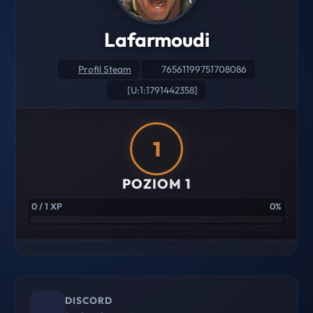
Lafarmoudi
Profil Steam
76561199751708086
[U:1:1791442358]
1
POZIOM 1
0 / 1 XP
0%
DISCORD