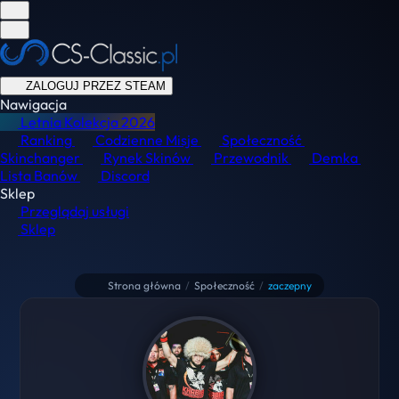
ZALOGUJ PRZEZ STEAM
Nawigacja
Letnia Kolekcja
2026
Ranking
Codzienne Misje
Społeczność
Skinchanger
Rynek Skinów
Przewodnik
Demka
Lista Banów
Discord
Sklep
Przeglądaj usługi
Sklep
Strona główna
/
Społeczność
/
zaczepny