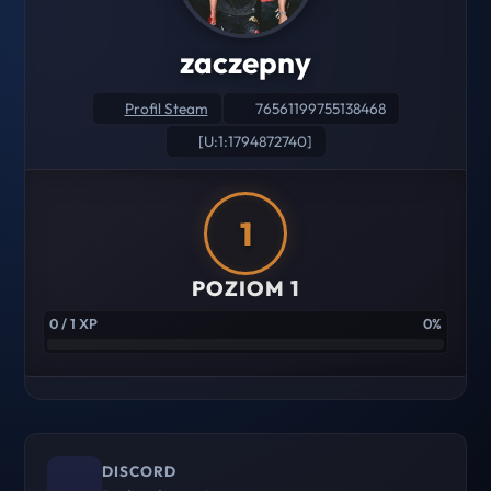
zaczepny
Profil Steam
76561199755138468
[U:1:1794872740]
1
POZIOM 1
0 / 1 XP
0%
DISCORD