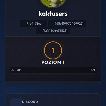
kaktusers
Profil Steam
76561199764699251
[U:1:1804433523]
1
POZIOM 1
0 / 1 XP
0%
DISCORD