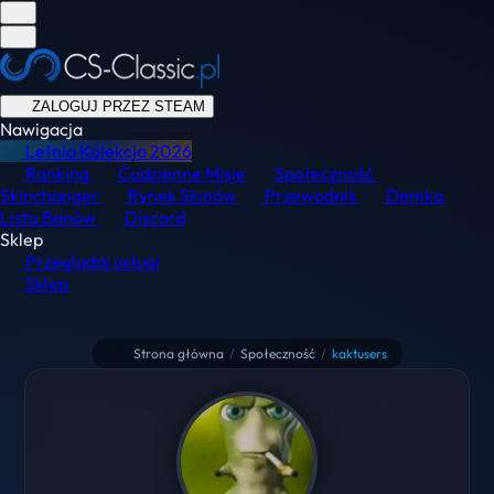
ZALOGUJ PRZEZ STEAM
Nawigacja
Letnia Kolekcja
2026
Ranking
Codzienne Misje
Społeczność
Skinchanger
Rynek Skinów
Przewodnik
Demka
Lista Banów
Discord
Sklep
Przeglądaj usługi
Sklep
Strona główna
/
Społeczność
/
kaktusers