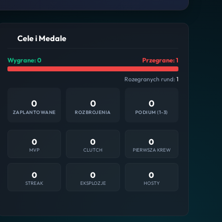
Cele i Medale
Wygrane: 0
Przegrane: 1
Rozegranych rund:
1
0
0
0
ZAPLANTOWANE
ROZBROJENIA
PODIUM (1-3)
0
0
0
MVP
CLUTCH
PIERWSZA KREW
0
0
0
STREAK
EKSPLOZJE
HOSTY