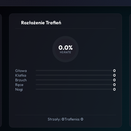
Rozłożenie Trafień
0.0%
HS RATE
Głowa
0
Klatka
0
Brzuch
0
Ręce
0
Nogi
0
Strzały:
0
Trafienia:
0