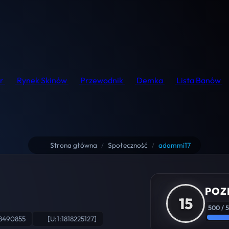
r
Rynek Skinów
Przewodnik
Demka
Lista Banów
Strona główna
Społeczność
adammi17
/
/
POZ
15
500 / 
8490855
[U:1:1818225127]