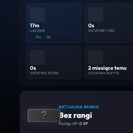
17m
0s
ŁĄCZNIE
OSTATNIE 7 DNI
17m
0s
0s
2 miesiące temu
OSTATNIE 30 DNI
OSTATNIA WIZYTA
AKTUALNA RANGA
Bez rangi
Postęp XP:
0 XP