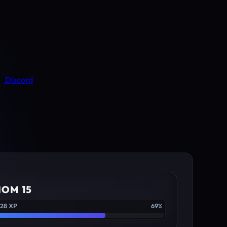
Discord
IOM 15
528 XP
69%