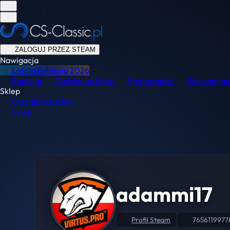
ZALOGUJ PRZEZ STEAM
Nawigacja
Letnia Kolekcja
2026
Ranking
Codzienne Misje
Społeczność
Skinchange
Sklep
Przeglądaj usługi
Sklep
adammi17
Profil Steam
7656119977