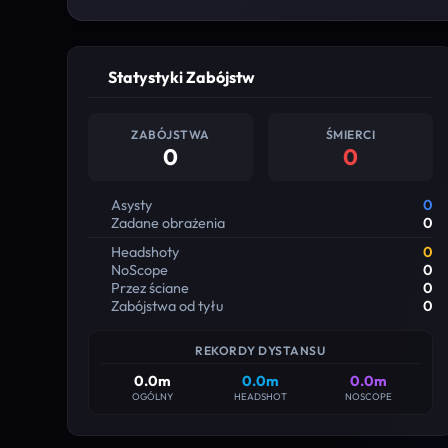
Statystyki Zabójstw
ZABÓJSTWA
ŚMIERCI
0
0
Asysty
0
Zadane obrażenia
0
Headshoty
0
NoScope
0
Przez ściane
0
Zabójstwa od tyłu
0
REKORDY DYSTANSU
0.0m
0.0m
0.0m
OGÓLNY
HEADSHOT
NOSCOPE