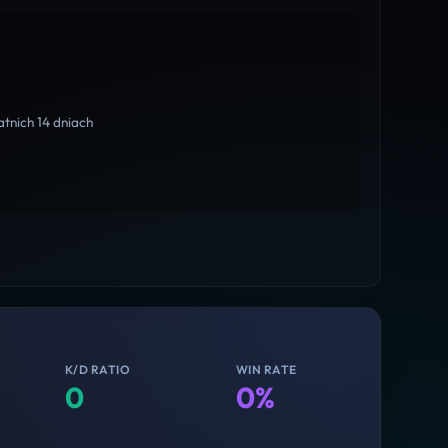
tnich 14 dniach
K/D RATIO
WIN RATE
0
0%