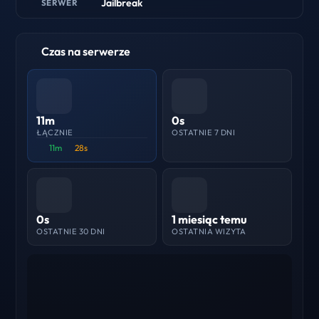
Jailbreak
SERWER
Czas na serwerze
11m
0s
ŁĄCZNIE
OSTATNIE 7 DNI
11m
28s
0s
1 miesiąc temu
OSTATNIE 30 DNI
OSTATNIA WIZYTA