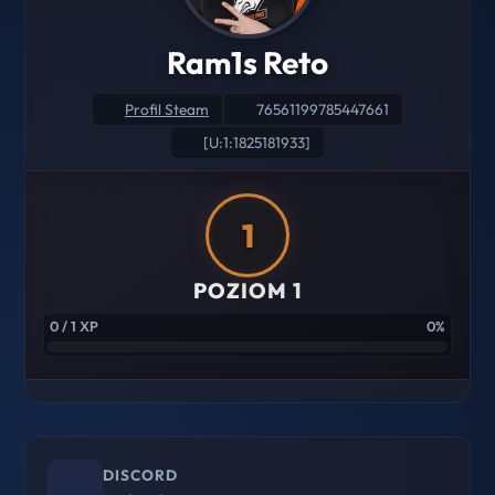
Ram1s Reto
Profil Steam
76561199785447661
[U:1:1825181933]
1
POZIOM 1
0 / 1 XP
0%
DISCORD