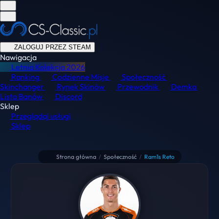
ZALOGUJ PRZEZ STEAM
Nawigacja
Letnia Kolekcja
2026
Ranking
Codzienne Misje
Społeczność
Skinchanger
Rynek Skinów
Przewodnik
Demka
Lista Banów
Discord
Sklep
Przeglądaj usługi
Sklep
Strona główna
/
Społeczność
/
Ram1s Reto