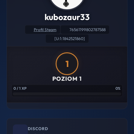
kubozaur33
Profil Steam
76561199802787588
[U:1:1842521860]
1
POZIOM 1
0 / 1 XP
0%
DISCORD