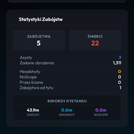
Statystyki Zabójstw
ZABÓJSTWA
ŚMIERCI
5
22
Asysty
3
Zadane obrażenia
1,311
Headshoty
0
NoScope
0
Przez ściane
0
Zabójstwa od tyłu
1
REKORDY DYSTANSU
43.9m
0.0m
0.0m
OGÓLNY
HEADSHOT
NOSCOPE