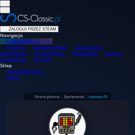
ZALOGUJ PRZEZ STEAM
Nawigacja
Letnia Kolekcja
2026
Ranking
Codzienne Misje
Społeczność
Skinchanger
Rynek Skinów
Przewodnik
Demka
Lista Banów
Discord
Sklep
Przeglądaj usługi
Sklep
Strona główna
/
Społeczność
/
kubozaur33