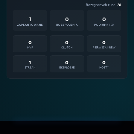
Rozegranych rund:
26
1
0
0
ZAPLANTOWANE
ROZBROJENIA
PODIUM (1-3)
0
0
0
MVP
CLUTCH
PIERWSZA KREW
1
0
0
STREAK
EKSPLOZJE
HOSTY