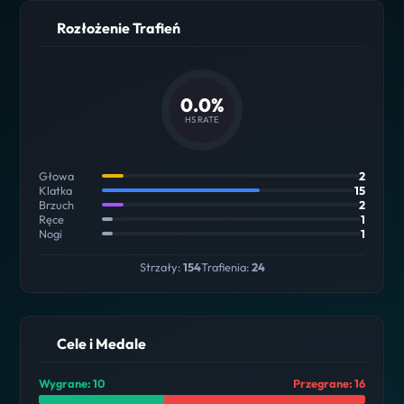
Rozłożenie Trafień
0.0%
HS RATE
Głowa
2
Klatka
15
Brzuch
2
Ręce
1
Nogi
1
Strzały:
154
Trafienia:
24
Cele i Medale
Wygrane: 10
Przegrane: 16