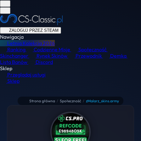
ZALOGUJ PRZEZ STEAM
Nawigacja
Letnia Kolekcja
2026
Ranking
Codzienne Misje
Społeczność
Skinchanger
Rynek Skinów
Przewodnik
Demka
Lista Banów
Discord
Sklep
Przeglądaj usługi
Sklep
Strona główna
/
Społeczność
/
zMalarz_skins.army