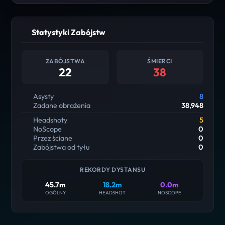
Statystyki Zabójstw
ZABÓJSTWA
ŚMIERCI
22
38
Asysty
8
Zadane obrażenia
38,948
Headshoty
5
NoScope
0
Przez ściane
0
Zabójstwa od tyłu
0
REKORDY DYSTANSU
45.7m
18.2m
0.0m
OGÓLNY
HEADSHOT
NOSCOPE