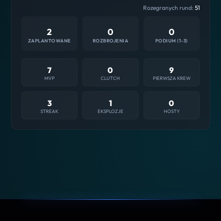
Rozegranych rund:
51
2
0
0
ZAPLANTOWANE
ROZBROJENIA
PODIUM (1-3)
7
0
9
MVP
CLUTCH
PIERWSZA KREW
3
1
0
STREAK
EKSPLOZJE
HOSTY