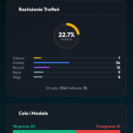
Rozłożenie Trafień
22.7%
HS RATE
Głowa
7
Klatka
34
Brzuch
15
Ręce
9
Nogi
8
Strzały:
514
Trafienia:
78
Cele i Medale
Wygrane: 30
Przegrane: 21