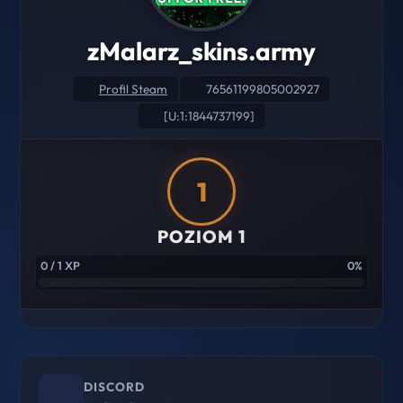
zMalarz_skins.army
Profil Steam
76561199805002927
[U:1:1844737199]
1
POZIOM 1
0 / 1 XP
0%
DISCORD