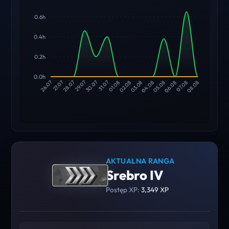
0.6h
0.4h
0.2h
0.0h
27.07
28.07
29.07
30.07
31.07
01.08
02.08
03.08
04.08
05.08
06.08
07.08
26.07
08.08
AKTUALNA RANGA
Srebro IV
Postęp XP:
3,349 XP