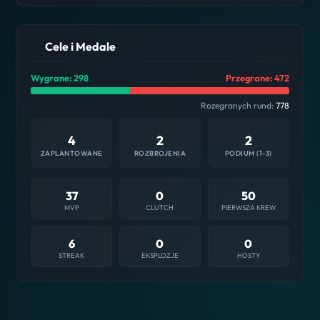
Cele i Medale
Wygrane: 298
Przegrane: 472
Rozegranych rund:
778
4
2
2
ZAPLANTOWANE
ROZBROJENIA
PODIUM (1-3)
37
0
50
MVP
CLUTCH
PIERWSZA KREW
6
0
0
STREAK
EKSPLOZJE
HOSTY