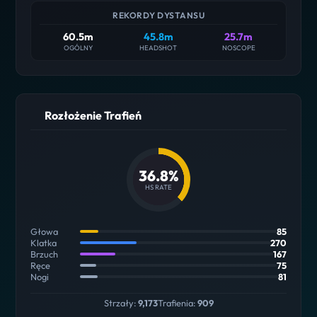
REKORDY DYSTANSU
60.5m
45.8m
25.7m
OGÓLNY
HEADSHOT
NOSCOPE
Rozłożenie Trafień
36.8%
HS RATE
Głowa
85
Klatka
270
Brzuch
167
Ręce
75
Nogi
81
Strzały:
9,173
Trafienia:
909