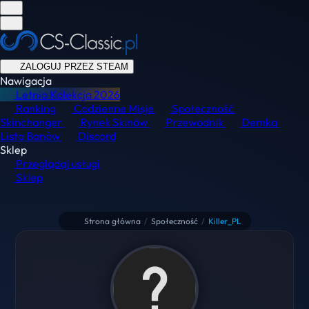
ZALOGUJ PRZEZ STEAM
Nawigacja
Letnia Kolekcja
2026
Ranking
Codzienne Misje
Społeczność
Skinchanger
Rynek Skinów
Przewodnik
Demka
Lista Banów
Discord
Sklep
Przeglądaj usługi
Sklep
Strona główna
/
Społeczność
/
Killer_PL