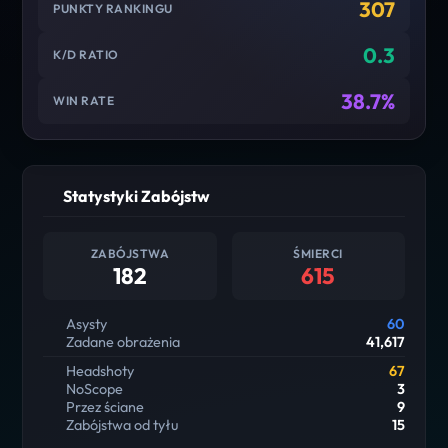
307
PUNKTY RANKINGU
0.3
K/D RATIO
38.7%
WIN RATE
Statystyki Zabójstw
ZABÓJSTWA
ŚMIERCI
182
615
Asysty
60
Zadane obrażenia
41,617
Headshoty
67
NoScope
3
Przez ściane
9
Zabójstwa od tyłu
15