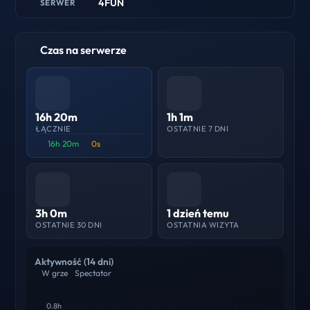
4FUN
SERWER
Czas na serwerze
16h 20m
1h 1m
ŁĄCZNIE
OSTATNIE 7 DNI
16h 20m
0s
3h 0m
1 dzień temu
OSTATNIE 30 DNI
OSTATNIA WIZYTA
Aktywność (14 dni)
W grze
Spectator
0.8h