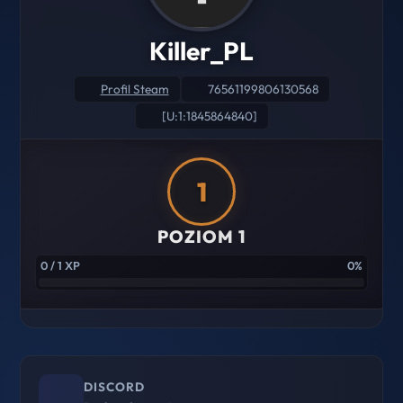
Killer_PL
Profil Steam
76561199806130568
[U:1:1845864840]
1
POZIOM 1
0 / 1 XP
0%
DISCORD