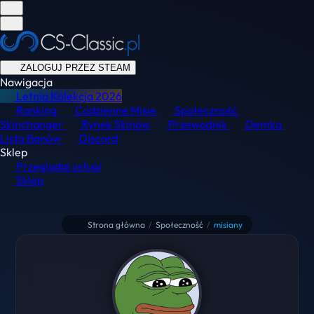
ZALOGUJ PRZEZ STEAM
Nawigacja
Letnia Kolekcja
2026
Ranking
Codzienne Misje
Społeczność
Skinchanger
Rynek Skinów
Przewodnik
Demka
Lista Banów
Discord
Sklep
Przeglądaj usługi
Sklep
Strona główna
/
Społeczność
/
misiany