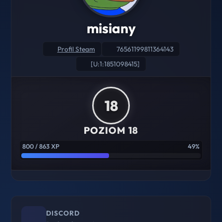
misiany
Profil Steam
76561199811364143
[U:1:1851098415]
18
POZIOM 18
800 / 863 XP
49%
DISCORD