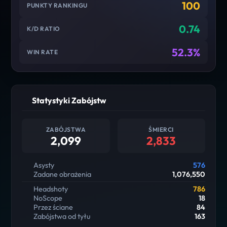
100
PUNKTY RANKINGU
0.74
K/D RATIO
52.3%
WIN RATE
Statystyki Zabójstw
ZABÓJSTWA
ŚMIERCI
2,099
2,833
Asysty
576
Zadane obrażenia
1,076,550
Headshoty
786
NoScope
18
Przez ściane
84
Zabójstwa od tyłu
163