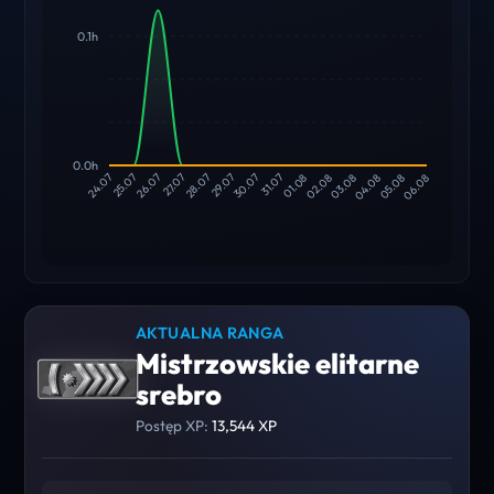
0.1h
0.0h
25.07
26.07
27.07
28.07
29.07
30.07
31.07
01.08
02.08
03.08
04.08
05.08
24.07
06.08
AKTUALNA RANGA
Mistrzowskie elitarne
srebro
Postęp XP:
13,544 XP