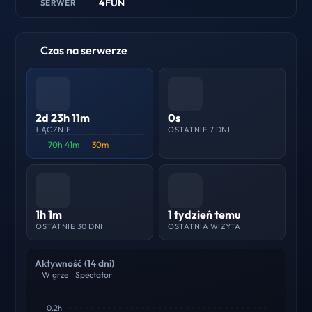
4FUN
SERWER
Czas na serwerze
2d 23h 11m
0s
ŁĄCZNIE
OSTATNIE 7 DNI
70h 41m
30m
1h 1m
1 tydzień temu
OSTATNIE 30 DNI
OSTATNIA WIZYTA
Aktywność (14 dni)
W grze
Spectator
0.2h