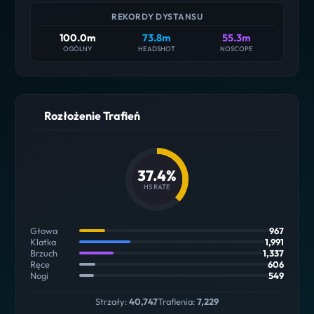
REKORDY DYSTANSU
100.0m
73.8m
55.3m
OGÓLNY
HEADSHOT
NOSCOPE
Rozłożenie Trafień
37.4%
HS RATE
Głowa
967
Klatka
1,991
Brzuch
1,337
Ręce
606
Nogi
549
Strzały:
40,747
Trafienia:
7,229