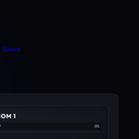
Discord
IOM 1
P
0%