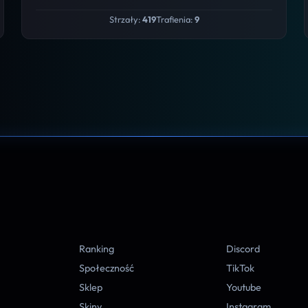
Strzały:
419
Trafienia:
9
A
Ranking
Discord
Społeczność
TikTok
Sklep
Youtube
Skiny
Instagram