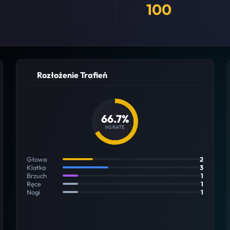
100
Rozłożenie Trafień
66.7%
HS RATE
Głowa
2
Klatka
3
Brzuch
1
Ręce
1
Nogi
1