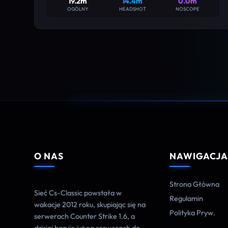
19.2m
14.4m
0.0m
OGÓLNY
HEADSHOT
NOSCOPE
O NAS
NAWIGACJ
Strona Główna
Sieć Cs-Classic powstała w
Regulamin
wakacje 2012 roku, skupiając się na
Polityka Pryw.
serwerach Counter Strike 1.6, a
dzisiaj bazuje już na serwerach do