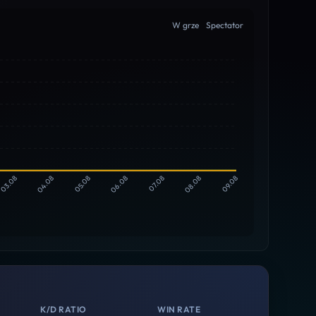
W grze
Spectator
03.08
04.08
05.08
06.08
07.08
08.08
09.08
K/D RATIO
WIN RATE