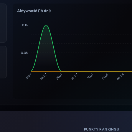
Aktywność (14 dni)
0.1h
0.0h
28.07
29.07
30.07
31.07
01.08
02.08
27.07
PUNKTY RANKINGU