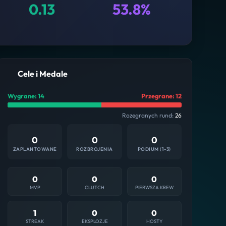
0.13
53.8%
Cele i Medale
Wygrane: 14
Przegrane: 12
Rozegranych rund:
26
0
0
0
ZAPLANTOWANE
ROZBROJENIA
PODIUM (1-3)
0
0
0
MVP
CLUTCH
PIERWSZA KREW
1
0
0
STREAK
EKSPLOZJE
HOSTY