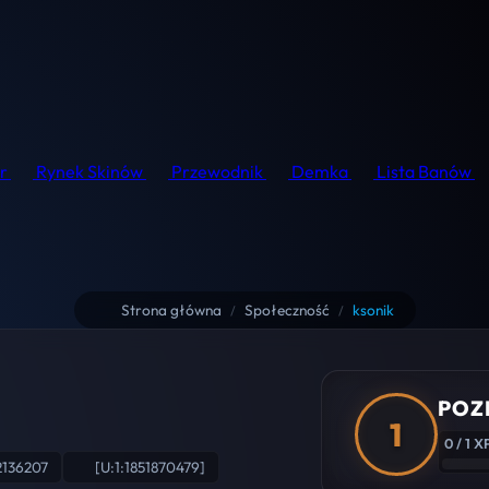
r
Rynek Skinów
Przewodnik
Demka
Lista Banów
Strona główna
Społeczność
ksonik
/
/
POZ
1
0 / 1 X
2136207
[U:1:1851870479]