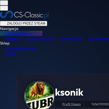
ZALOGUJ PRZEZ STEAM
Nawigacja
Letnia Kolekcja
2026
Ranking
Codzienne Misje
Społeczność
Skinchange
Sklep
Przeglądaj usługi
Sklep
ksonik
Profil Steam
7656119981