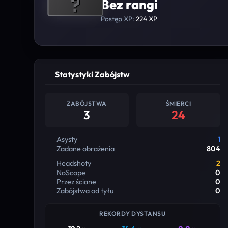
Bez rangi
Postęp XP:
224 XP
Statystyki Zabójstw
ZABÓJSTWA
ŚMIERCI
3
24
Asysty
1
Zadane obrażenia
804
Headshoty
2
NoScope
0
Przez ściane
0
Zabójstwa od tyłu
0
REKORDY DYSTANSU