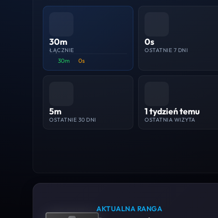
30m
0s
ŁĄCZNIE
OSTATNIE 7 DNI
30m
0s
5m
1 tydzień temu
OSTATNIE 30 DNI
OSTATNIA WIZYTA
AKTUALNA RANGA