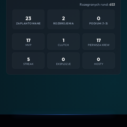
Rozegranych rund:
653
23
2
0
ZAPLANTOWANE
ROZBROJENIA
PODIUM (1-3)
17
1
17
MVP
CLUTCH
PIERWSZA KREW
5
0
0
STREAK
EKSPLOZJE
HOSTY