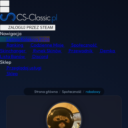
ZALOGUJ PRZEZ STEAM
Nawigacja
Letnia Kolekcja
2026
Ranking
Codzienne Misje
Społeczność
Skinchanger
Rynek Skinów
Przewodnik
Demka
Lista Banów
Discord
Sklep
Przeglądaj usługi
Sklep
Strona główna
/
Społeczność
/
robalowy