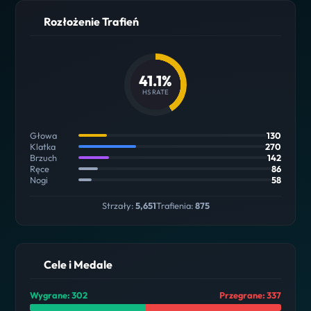
Rozłożenie Trafień
41.1%
HS RATE
Głowa
130
Klatka
270
Brzuch
142
Ręce
86
Nogi
58
Strzały:
5,651
Trafienia:
875
Cele i Medale
Wygrane: 302
Przegrane: 337