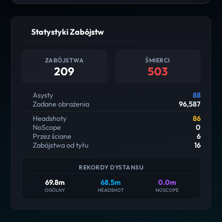
Statystyki Zabójstw
ZABÓJSTWA
ŚMIERCI
209
503
Asysty
88
Zadane obrażenia
96,587
Headshoty
86
NoScope
0
Przez ściane
6
Zabójstwa od tyłu
16
REKORDY DYSTANSU
69.8m
68.5m
0.0m
OGÓLNY
HEADSHOT
NOSCOPE