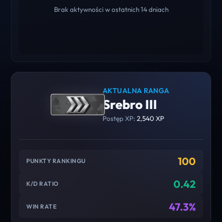
Brak aktywności w ostatnich 14 dniach
AKTUALNA RANGA
Srebro III
Postęp XP:
2,540 XP
100
PUNKTY RANKINGU
0.42
K/D RATIO
47.3%
WIN RATE