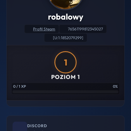
robalowy
Profil Steam
76561199812345027
[U:1:1852079299]
1
POZIOM 1
0 / 1 XP
0%
DISCORD