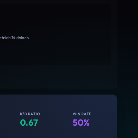
tnich 14 dniach
K/D RATIO
WIN RATE
0.67
50%