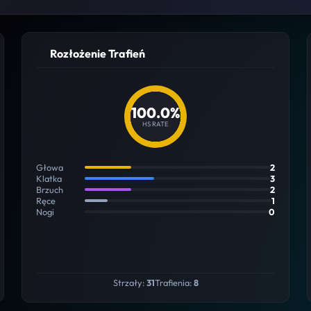
Rozłożenie Trafień
100.0%
HS RATE
Głowa
2
Klatka
3
Brzuch
2
Ręce
1
Nogi
0
Strzały:
31
Trafienia:
8