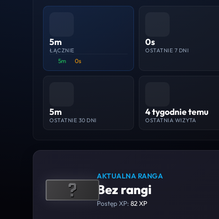
5m
0s
ŁĄCZNIE
OSTATNIE 7 DNI
5m
0s
5m
4 tygodnie temu
OSTATNIE 30 DNI
OSTATNIA WIZYTA
AKTUALNA RANGA
Bez rangi
Postęp XP:
82 XP