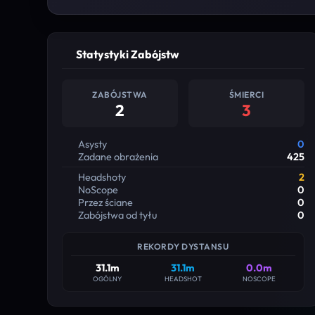
Statystyki Zabójstw
ZABÓJSTWA
ŚMIERCI
2
3
Asysty
0
Zadane obrażenia
425
Headshoty
2
NoScope
0
Przez ściane
0
Zabójstwa od tyłu
0
REKORDY DYSTANSU
31.1m
31.1m
0.0m
OGÓLNY
HEADSHOT
NOSCOPE