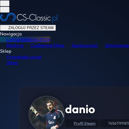
ZALOGUJ PRZEZ STEAM
Nawigacja
Letnia Kolekcja
2026
Ranking
Codzienne Misje
Społeczność
Skinchange
Sklep
Przeglądaj usługi
Sklep
danio
Profil Steam
7656119981