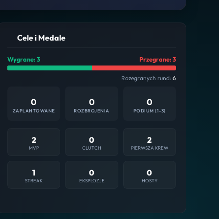
Cele i Medale
Wygrane: 3
Przegrane: 3
Rozegranych rund:
6
0
0
0
ZAPLANTOWANE
ROZBROJENIA
PODIUM (1-3)
2
0
2
MVP
CLUTCH
PIERWSZA KREW
1
0
0
STREAK
EKSPLOZJE
HOSTY