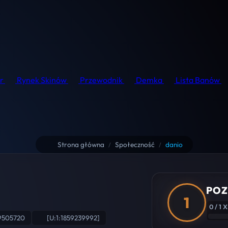
r
Rynek Skinów
Przewodnik
Demka
Lista Banów
Strona główna
Społeczność
danio
/
/
POZ
1
0 / 1 
9505720
[U:1:1859239992]