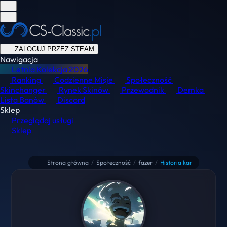
ZALOGUJ PRZEZ STEAM
Nawigacja
Letnia Kolekcja
2026
Ranking
Codzienne Misje
Społeczność
Skinchanger
Rynek Skinów
Przewodnik
Demka
Lista Banów
Discord
Sklep
Przeglądaj usługi
Sklep
Strona główna
/
Społeczność
/
fazer
/
Historia kar