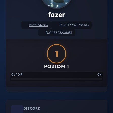
fazer
Profil Steam
76561199822786413
[U:1:1862520685]
1
POZIOM 1
0 / 1 XP
0%
DISCORD