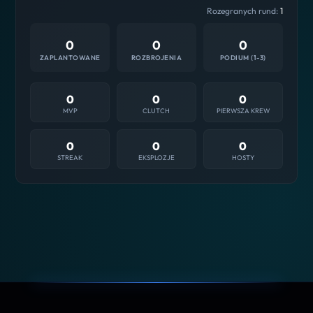
Rozegranych rund:
1
0
0
0
ZAPLANTOWANE
ROZBROJENIA
PODIUM (1-3)
0
0
0
MVP
CLUTCH
PIERWSZA KREW
0
0
0
STREAK
EKSPLOZJE
HOSTY