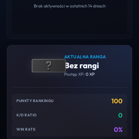
Brak aktywności w ostatnich 14 dniach
AKTUALNA RANGA
Bez rangi
Postęp XP:
0 XP
100
PUNKTY RANKINGU
0
K/D RATIO
0%
WIN RATE