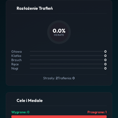
Rozłożenie Trafień
0.0%
HS RATE
Głowa
0
Klatka
0
Brzuch
0
Ręce
0
Nogi
0
Strzały:
2
Trafienia:
0
Cele i Medale
Wygrane: 0
Przegrane: 1