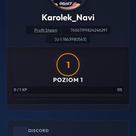
Karolek_Navi
Profil Steam
76561199824246291
[U:1:1863980563]
1
POZIOM 1
0 / 1 XP
0%
DISCORD