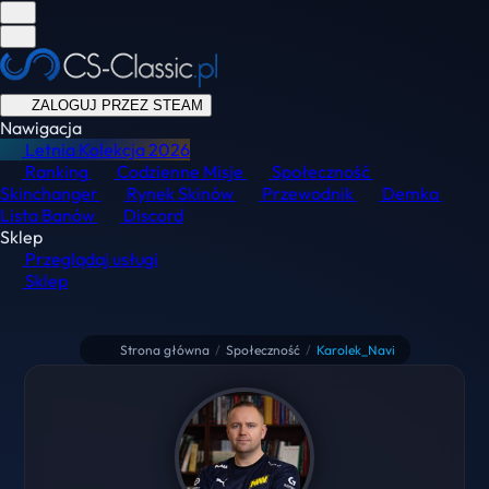
ZALOGUJ PRZEZ STEAM
Nawigacja
Letnia Kolekcja
2026
Ranking
Codzienne Misje
Społeczność
Skinchanger
Rynek Skinów
Przewodnik
Demka
Lista Banów
Discord
Sklep
Przeglądaj usługi
Sklep
Strona główna
/
Społeczność
/
Karolek_Navi