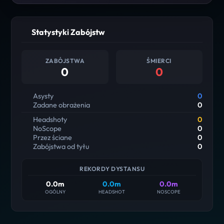
Statystyki Zabójstw
ZABÓJSTWA
ŚMIERCI
0
0
Asysty
0
Zadane obrażenia
0
Headshoty
0
NoScope
0
Przez ściane
0
Zabójstwa od tyłu
0
REKORDY DYSTANSU
0.0m
0.0m
0.0m
OGÓLNY
HEADSHOT
NOSCOPE