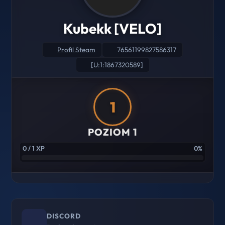
Kubekk [VELO]
Profil Steam
76561199827586317
[U:1:1867320589]
1
POZIOM 1
0 / 1 XP
0%
DISCORD