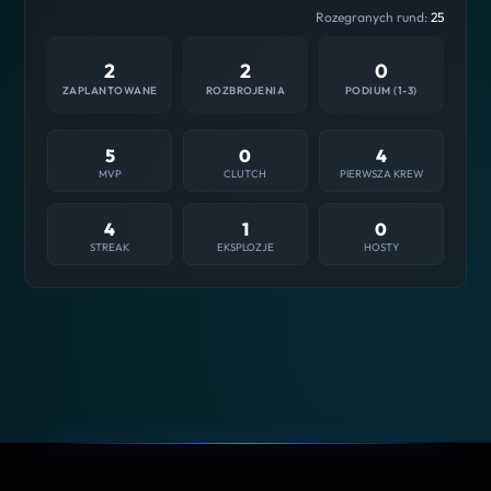
Rozegranych rund:
25
2
2
0
ZAPLANTOWANE
ROZBROJENIA
PODIUM (1-3)
5
0
4
MVP
CLUTCH
PIERWSZA KREW
4
1
0
STREAK
EKSPLOZJE
HOSTY