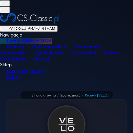
ZALOGUJ PRZEZ STEAM
Nawigacja
Letnia Kolekcja
2026
Ranking
Codzienne Misje
Społeczność
Skinchanger
Rynek Skinów
Przewodnik
Demka
Lista Banów
Discord
Sklep
Przeglądaj usługi
Sklep
Strona główna
/
Społeczność
/
Kubekk [VELO]