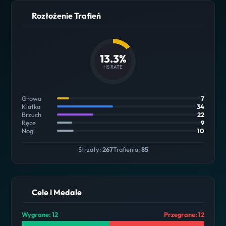
Rozłożenie Trafień
13.3%
HS RATE
Głowa
7
Klatka
34
Brzuch
22
Ręce
9
Nogi
10
Strzały:
267
Trafienia:
85
Cele i Medale
Wygrane: 12
Przegrane: 12