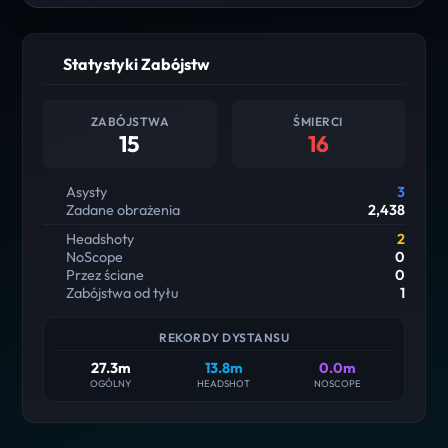
Statystyki Zabójstw
ZABÓJSTWA
ŚMIERCI
15
16
Asysty
3
Zadane obrażenia
2,438
Headshoty
2
NoScope
0
Przez ściane
0
Zabójstwa od tyłu
1
REKORDY DYSTANSU
27.3m
13.8m
0.0m
OGÓLNY
HEADSHOT
NOSCOPE