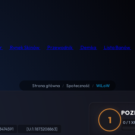
r
Rynek Skinów
Przewodnik
Demka
Lista Banów
Strona główna
Społeczność
WiLoW
/
/
POZ
1
0 / 1 X
3474591
[U:1:1873208863]