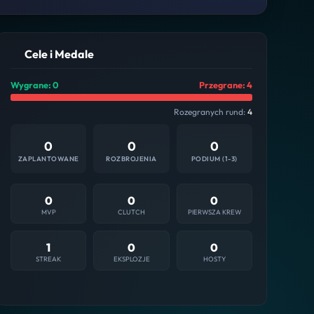
Cele i Medale
Wygrane: 0
Przegrane: 4
Rozegranych rund:
4
0
0
0
ZAPLANTOWANE
ROZBROJENIA
PODIUM (1-3)
0
0
0
MVP
CLUTCH
PIERWSZA KREW
1
0
0
STREAK
EKSPLOZJE
HOSTY