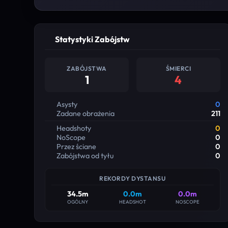
Statystyki Zabójstw
ZABÓJSTWA
ŚMIERCI
1
4
Asysty
0
Zadane obrażenia
211
Headshoty
0
NoScope
0
Przez ściane
0
Zabójstwa od tyłu
0
REKORDY DYSTANSU
34.5m
0.0m
0.0m
OGÓLNY
HEADSHOT
NOSCOPE