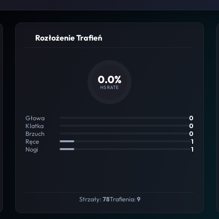
Rozłożenie Trafień
0.0%
HS RATE
Głowa
0
Klatka
0
Brzuch
0
Ręce
1
Nogi
1
Strzały:
78
Trafienia:
9