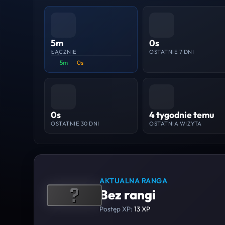
5m
0s
ŁĄCZNIE
OSTATNIE 7 DNI
5m
0s
0s
4 tygodnie temu
OSTATNIE 30 DNI
OSTATNIA WIZYTA
AKTUALNA RANGA
Bez rangi
Postęp XP:
13 XP