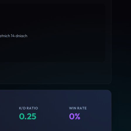
tnich 14 dniach
K/D RATIO
WIN RATE
0.25
0%