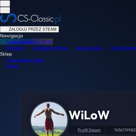
ZALOGUJ PRZEZ STEAM
Nawigacja
Letnia Kolekcja
2026
Ranking
Codzienne Misje
Społeczność
Skinchange
Sklep
Przeglądaj usługi
Sklep
WiLoW
Profil Steam
7656119983