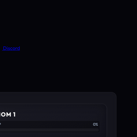
Discord
IOM 1
P
0%