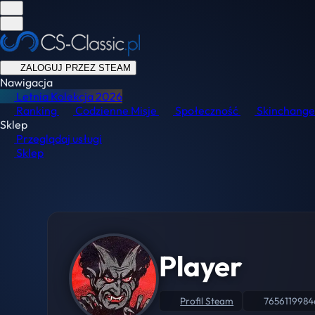
ZALOGUJ PRZEZ STEAM
Nawigacja
Letnia Kolekcja
2026
Ranking
Codzienne Misje
Społeczność
Skinchange
Sklep
Przeglądaj usługi
Sklep
Player
Profil Steam
7656119984