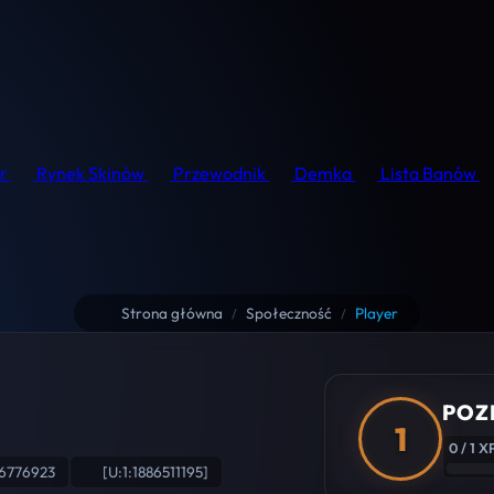
r
Rynek Skinów
Przewodnik
Demka
Lista Banów
Strona główna
Społeczność
Player
/
/
POZ
1
0 / 1 X
6776923
[U:1:1886511195]