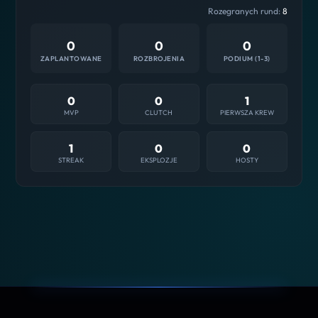
Rozegranych rund:
8
0
0
0
ZAPLANTOWANE
ROZBROJENIA
PODIUM (1-3)
0
0
1
MVP
CLUTCH
PIERWSZA KREW
1
0
0
STREAK
EKSPLOZJE
HOSTY