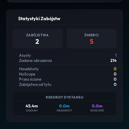
Statystyki Zabójstw
ZABÓJSTWA
ŚMIERCI
2
5
Asysty
1
Zadane obrażenia
214
Headshoty
0
NoScope
0
Przez ściane
0
Zabójstwa od tyłu
0
REKORDY DYSTANSU
45.4m
0.0m
0.0m
OGÓLNY
HEADSHOT
NOSCOPE