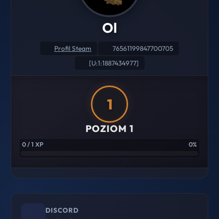
Ol
Profil Steam
76561199847700705
[U:1:1887434977]
1
POZIOM 1
0 / 1 XP
0%
DISCORD