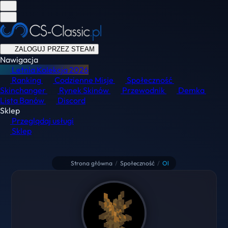
ZALOGUJ PRZEZ STEAM
Nawigacja
Letnia Kolekcja
2026
Ranking
Codzienne Misje
Społeczność
Skinchanger
Rynek Skinów
Przewodnik
Demka
Lista Banów
Discord
Sklep
Przeglądaj usługi
Sklep
Strona główna
/
Społeczność
/
Ol