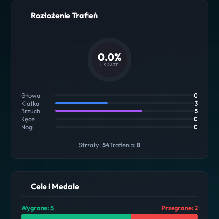
Rozłożenie Trafień
0.0%
HS RATE
Głowa
0
Klatka
3
Brzuch
5
Ręce
0
Nogi
0
Strzały:
54
Trafienia:
8
Cele i Medale
Wygrane: 5
Przegrane: 2