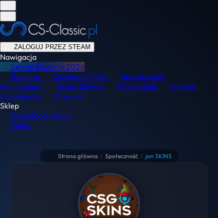
ZALOGUJ PRZEZ STEAM
Nawigacja
Letnia Kolekcja
2026
Ranking
Codzienne Misje
Społeczność
Skinchanger
Rynek Skinów
Przewodnik
Demka
Lista Banów
Discord
Sklep
Przeglądaj usługi
Sklep
Strona główna
/
Społeczność
/
jon SKINS