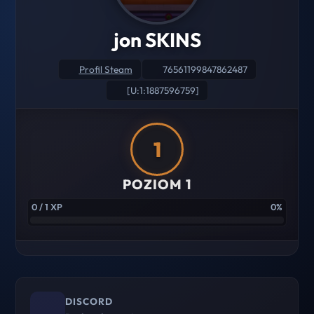
jon SKINS
Profil Steam
76561199847862487
[U:1:1887596759]
1
POZIOM 1
0 / 1 XP
0%
DISCORD