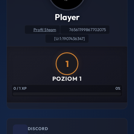
Player
Profil Steam
76561199867702075
[U:1:1907436347]
1
POZIOM 1
0 / 1 XP
0%
DISCORD