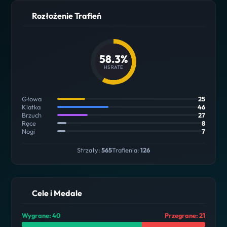
Rozłożenie Trafień
58.3%
HS RATE
Głowa
25
Klatka
46
Brzuch
27
Ręce
8
Nogi
7
Strzały:
565
Trafienia:
126
Cele i Medale
Wygrane: 40
Przegrane: 21