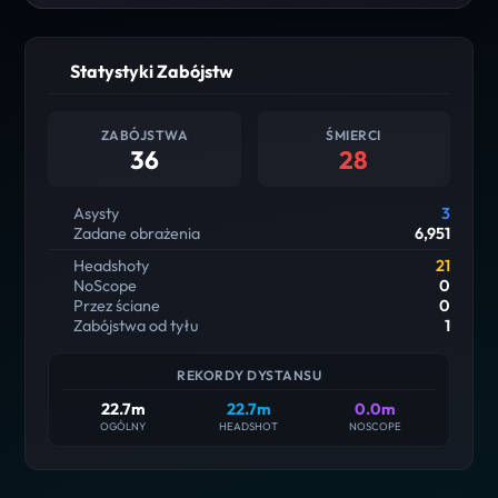
Statystyki Zabójstw
ZABÓJSTWA
ŚMIERCI
36
28
Asysty
3
Zadane obrażenia
6,951
Headshoty
21
NoScope
0
Przez ściane
0
Zabójstwa od tyłu
1
REKORDY DYSTANSU
22.7m
22.7m
0.0m
OGÓLNY
HEADSHOT
NOSCOPE