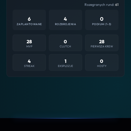
Rozegranych rund:
61
6
4
0
ZAPLANTOWANE
ROZBROJENIA
PODIUM (1-3)
28
0
28
MVP
CLUTCH
PIERWSZA KREW
4
1
0
STREAK
EKSPLOZJE
HOSTY