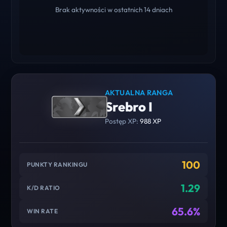
Brak aktywności w ostatnich 14 dniach
AKTUALNA RANGA
Srebro I
Postęp XP:
988 XP
100
PUNKTY RANKINGU
1.29
K/D RATIO
65.6%
WIN RATE