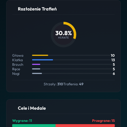
Rozłożenie Trafień
30.8%
HS RATE
Głowa
10
Klatka
13
Brzuch
5
Ręce
5
Nogi
6
Strzały:
310
Trafienia:
49
Cele i Medale
Wygrane: 11
Przegrane: 15