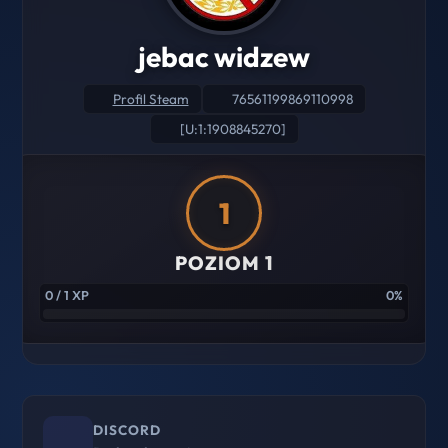
jebac widzew
Profil Steam
76561199869110998
[U:1:1908845270]
1
POZIOM 1
0 / 1 XP
0%
DISCORD