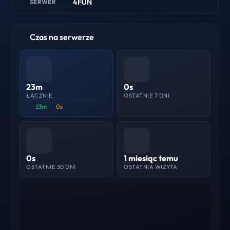
4FUN
SERWER
Czas na serwerze
23m
0s
ŁĄCZNIE
OSTATNIE 7 DNI
23m
0s
0s
1 miesiąc temu
OSTATNIE 30 DNI
OSTATNIA WIZYTA