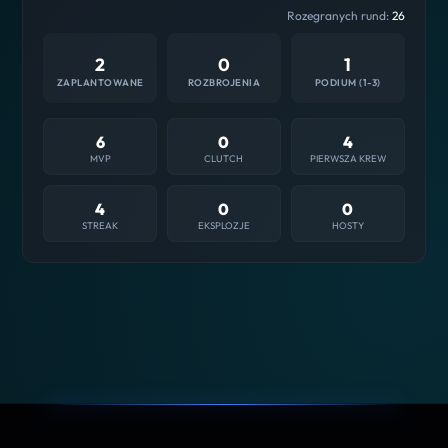
Rozegranych rund:
26
2
0
1
ZAPLANTOWANE
ROZBROJENIA
PODIUM (1-3)
6
0
4
MVP
CLUTCH
PIERWSZA KREW
4
0
0
STREAK
EKSPLOZJE
HOSTY