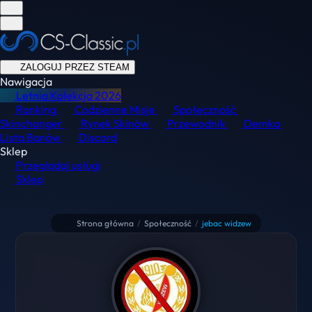
ZALOGUJ PRZEZ STEAM
Nawigacja
Letnia Kolekcja
2026
Ranking
Codzienne Misje
Społeczność
Skinchanger
Rynek Skinów
Przewodnik
Demka
Lista Banów
Discord
Sklep
Przeglądaj usługi
Sklep
Strona główna
/
Społeczność
/
jebac widzew