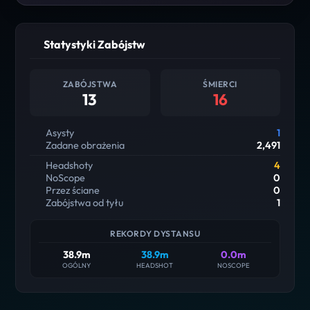
Statystyki Zabójstw
ZABÓJSTWA
ŚMIERCI
13
16
Asysty
1
Zadane obrażenia
2,491
Headshoty
4
NoScope
0
Przez ściane
0
Zabójstwa od tyłu
1
REKORDY DYSTANSU
38.9m
38.9m
0.0m
OGÓLNY
HEADSHOT
NOSCOPE