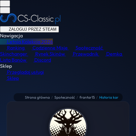
ZALOGUJ PRZEZ STEAM
Nawigacja
Letnia Kolekcja
2026
Ranking
Codzienne Misje
Społeczność
Skinchanger
Rynek Skinów
Przewodnik
Demka
Lista Banów
Discord
Sklep
Przeglądaj usługi
Sklep
Strona główna
/
Społeczność
/
frantar15
/
Historia kar