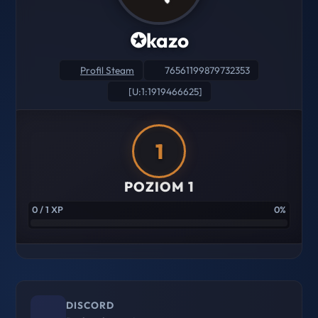
✪kazo
Profil Steam
76561199879732353
[U:1:1919466625]
1
POZIOM 1
0 / 1 XP
0%
DISCORD