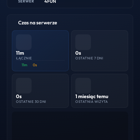
4FUN
SERWER
Czas na serwerze
11m
0s
ŁĄCZNIE
OSTATNIE 7 DNI
11m
0s
0s
1 miesiąc temu
OSTATNIE 30 DNI
OSTATNIA WIZYTA