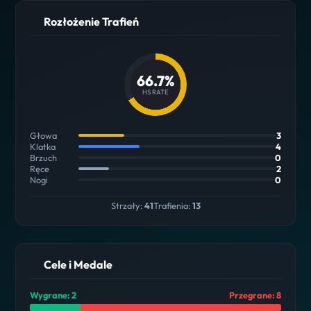
Rozłożenie Trafień
66.7%
HS RATE
Głowa
3
Klatka
4
Brzuch
0
Ręce
2
Nogi
0
Strzały:
41
Trafienia:
13
Cele i Medale
Wygrane: 2
Przegrane: 8