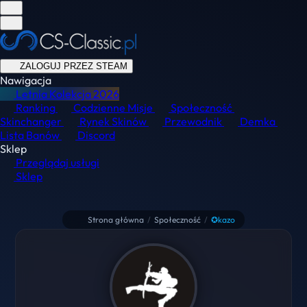
ZALOGUJ PRZEZ STEAM
Nawigacja
Letnia Kolekcja
2026
Ranking
Codzienne Misje
Społeczność
Skinchanger
Rynek Skinów
Przewodnik
Demka
Lista Banów
Discord
Sklep
Przeglądaj usługi
Sklep
Strona główna
/
Społeczność
/
✪kazo