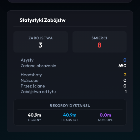
Statystyki Zabójstw
ZABÓJSTWA
ŚMIERCI
3
8
Asysty
0
Zadane obrażenia
650
Headshoty
2
NoScope
0
Przez ściane
0
Zabójstwa od tyłu
1
REKORDY DYSTANSU
40.9m
40.9m
0.0m
OGÓLNY
HEADSHOT
NOSCOPE