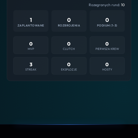
Rozegranych rund:
10
1
0
0
ZAPLANTOWANE
ROZBROJENIA
PODIUM (1-3)
0
0
0
MVP
CLUTCH
PIERWSZA KREW
3
0
0
STREAK
EKSPLOZJE
HOSTY