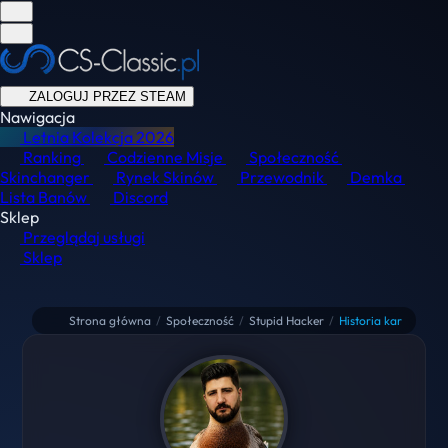
ZALOGUJ PRZEZ STEAM
Nawigacja
Letnia Kolekcja
2026
Ranking
Codzienne Misje
Społeczność
Skinchanger
Rynek Skinów
Przewodnik
Demka
Lista Banów
Discord
Sklep
Przeglądaj usługi
Sklep
Strona główna
/
Społeczność
/
Stupid Hacker
/
Historia kar