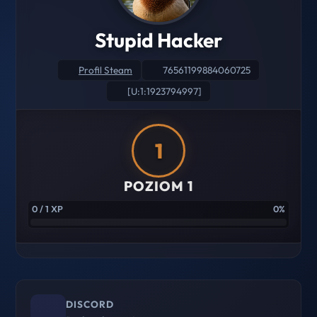
Stupid Hacker
Profil Steam
76561199884060725
[U:1:1923794997]
1
POZIOM 1
0 / 1 XP
0%
DISCORD