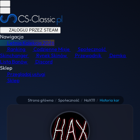
ZALOGUJ PRZEZ STEAM
Nawigacja
Letnia Kolekcja
2026
Ranking
Codzienne Misje
Społeczność
Skinchanger
Rynek Skinów
Przewodnik
Demka
Lista Banów
Discord
Sklep
Przeglądaj usługi
Sklep
Strona główna
/
Społeczność
/
HaX111
/
Historia kar