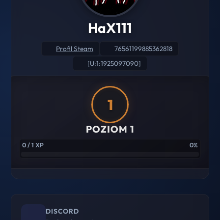
HaX111
Profil Steam
76561199885362818
[U:1:1925097090]
1
POZIOM 1
0 / 1 XP
0%
DISCORD